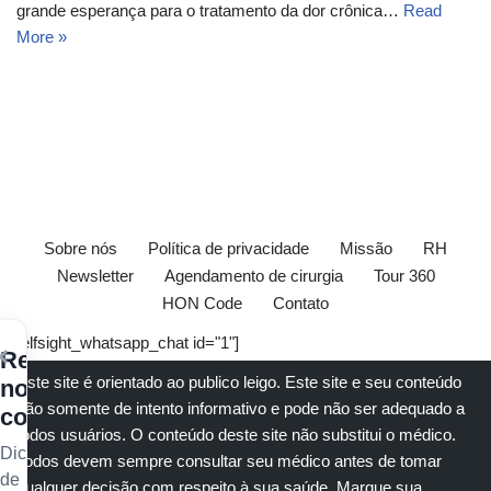
grande esperança para o tratamento da dor crônica…
Read
More »
Sobre nós
Política de privacidade
Missão
RH
Newsletter
Agendamento de cirurgia
Tour 360
HON Code
Contato
[elfsight_whatsapp_chat id="1"]
×
Receba
Este site é orientado ao publico leigo. Este site e seu conteúdo
nossos
são somente de intento informativo e pode não ser adequado a
conteúdos
todos usuários. O conteúdo deste site não substitui o
médico
.
Dicas
Todos devem sempre consultar seu
médico
antes de tomar
de
qualquer decisão com respeito à sua saúde.
Marque sua