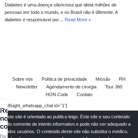
Diabetes é uma doença silenciosa que afeta milhões de
pessoas em todo o mundo, e no Brasil não é diferente. A
diabetes é responsável por…
Read More »
Sobre nós
Política de privacidade
Missão
RH
Newsletter
Agendamento de cirurgia
Tour 360
HON Code
Contato
[elfsight_whatsapp_chat id="1"]
×
Receba
Este site é orientado ao publico leigo. Este site e seu conteúdo
nossos
são somente de intento informativo e pode não ser adequado a
conteúdos
todos usuários. O conteúdo deste site não substitui o
médico
.
Dicas