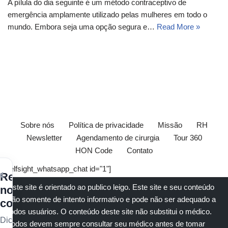
A pílula do dia seguinte é um método contraceptivo de
emergência amplamente utilizado pelas mulheres em todo o
mundo. Embora seja uma opção segura e…
Read More »
Sobre nós
Política de privacidade
Missão
RH
Newsletter
Agendamento de cirurgia
Tour 360
HON Code
Contato
[elfsight_whatsapp_chat id="1"]
×
Receba
Este site é orientado ao publico leigo. Este site e seu conteúdo
nossos
são somente de intento informativo e pode não ser adequado a
conteúdos
todos usuários. O conteúdo deste site não substitui o
médico
.
Dicas
Todos devem sempre consultar seu
médico
antes de tomar