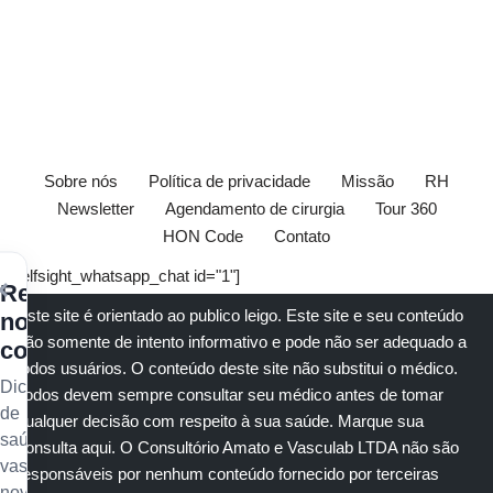
Sobre nós
Política de privacidade
Missão
RH
Newsletter
Agendamento de cirurgia
Tour 360
HON Code
Contato
[elfsight_whatsapp_chat id="1"]
×
Receba
Este site é orientado ao publico leigo. Este site e seu conteúdo
nossos
são somente de intento informativo e pode não ser adequado a
conteúdos
todos usuários. O conteúdo deste site não substitui o
médico
.
Dicas
Todos devem sempre consultar seu
médico
antes de tomar
de
qualquer decisão com respeito à sua saúde.
Marque sua
saúde
consulta aqui
. O Consultório Amato e
Vasculab
LTDA não são
vascular,
responsáveis por nenhum conteúdo fornecido por terceiras
novidades