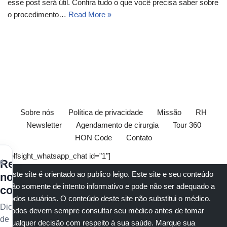
esse post será útil. Confira tudo o que você precisa saber sobre
o procedimento…
Read More »
Sobre nós
Política de privacidade
Missão
RH
Newsletter
Agendamento de cirurgia
Tour 360
HON Code
Contato
[elfsight_whatsapp_chat id="1"]
×
Receba
Este site é orientado ao publico leigo. Este site e seu conteúdo
nossos
são somente de intento informativo e pode não ser adequado a
conteúdos
todos usuários. O conteúdo deste site não substitui o
médico
.
Dicas
Todos devem sempre consultar seu
médico
antes de tomar
de
qualquer decisão com respeito à sua saúde.
Marque sua