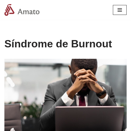
Pular
para
o
conteúdo
Síndrome de Burnout