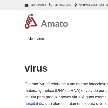
Fale Conosco
(11) 5053-2222
Av. Brasil, 2283 - São Pa
Pular
para
o
conteúdo
Início
»
virus
virus
O termo “vírus” refere-se a um agente infeccios
material genético (DNA ou RNA) envolvido por u
celular para produzir novos vírus. Alguns exemp
hospital dia
que oferece tratamentos para divers