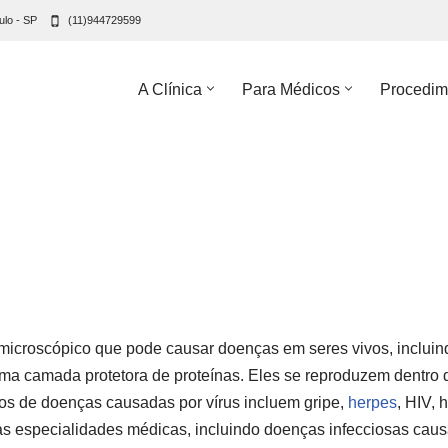
ulo - SP
(11)944729599
A Clínica
Para Médicos
Procedim
o microscópico que pode causar doenças em seres vivos, inclu
ma camada protetora de proteínas. Eles se reproduzem dentro d
los de doenças causadas por vírus incluem gripe,
herpes
, HIV,
as especialidades médicas, incluindo doenças infecciosas caus