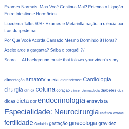
Exames Normais, Mas Você Continua Mal? Entenda a Ligação
Entre Intestino e Hormônios
Lipedema Talks #09 · Exames e Meta-inflamação: a ciência por
trás do lipedema
Por Que Você Acorda Cansado Mesmo Dormindo 8 Horas?
Azeite arde a garganta? Saiba o porquê! 🫒
Scora — AI background music that follows your video's story
Cardiologia
amatotv
arterial
alimentação
aterosclerose
coluna
cirurgia
coração
diabetes
clínica
câncer
dermatologia
dica
endocrinologia
dieta
dicas
dor
entrevista
Especialidade: Neurocirurgia
estética
exame
fertilidade
ginecologia
gestação
gravidez
Geriatria