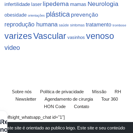
lipedema
Neurologia
infertilidade
laser
mamas
plástica
prevenção
obesidade
orientações
reprodução humana
tratamento
saúde
sintomas
trombose
varizes
Vascular
venoso
vasinhos
video
Sobre nós
Política de privacidade
Missão
RH
Newsletter
Agendamento de cirurgia
Tour 360
HON Code
Contato
[elfsight_whatsapp_chat id="1"]
×
Receba
Este site é orientado ao publico leigo. Este site e seu conteúdo
nossos