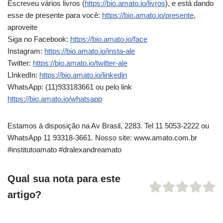
Escreveu vários livros (
https://bio.amato.io/livros
), e está dando
esse de presente para você:
https://bio.amato.io/presente
,
aproveite
Siga no Facebook:
https://bio.amato.io/face
Instagram:
https://bio.amato.io/insta-ale
Twitter:
https://bio.amato.io/twitter-ale
LInkedIn:
https://bio.amato.io/linkedin
WhatsApp: (11)933183661 ou pelo link
https://bio.amato.io/whatsapp
Estamos à disposição na Av Brasil, 2283. Tel 11 5053-2222 ou
WhatsApp 11 93318-3661. Nosso site: www.amato.com.br
#institutoamato #dralexandreamato
Qual sua nota para este
artigo?