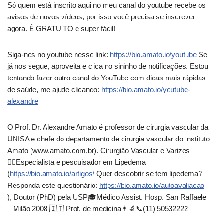
Só quem está inscrito aqui no meu canal do youtube recebe os
avisos de novos vídeos, por isso você precisa se inscrever
agora. É GRATUITO e super fácil!
Siga-nos no youtube nesse link:
https://bio.amato.io/youtube
Se
já nos segue, aproveita e clica no sininho de notificações. Estou
tentando fazer outro canal do YouTube com dicas mais rápidas
de saúde, me ajude clicando:
https://bio.amato.io/youtube-
alexandre
O Prof. Dr. Alexandre Amato é professor de cirurgia vascular da
UNISA e chefe do departamento de cirurgia vascular do Instituto
Amato (www.amato.com.br). Cirurgião Vascular e Varizes
👨‍⚕Especialista e pesquisador em Lipedema
(
https://bio.amato.io/artigos/
Quer descobrir se tem lipedema?
Responda este questionário:
https://bio.amato.io/autoavaliacao
), Doutor (PhD) pela USP🎓Médico Assist. Hosp. San Raffaele
– Milão 2008 🇮🇹 Prof. de medicina👨‍🔬📞(11) 50532222