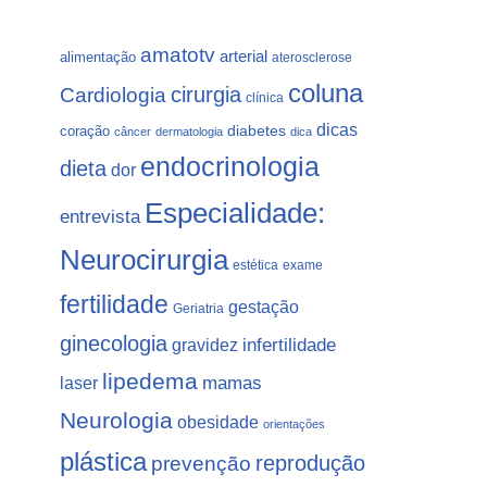
amatotv
arterial
alimentação
aterosclerose
coluna
Cardiologia
cirurgia
clínica
dicas
coração
diabetes
câncer
dermatologia
dica
endocrinologia
dieta
dor
Especialidade:
entrevista
Neurocirurgia
estética
exame
fertilidade
gestação
Geriatria
ginecologia
gravidez
infertilidade
lipedema
laser
mamas
Neurologia
obesidade
orientações
plástica
prevenção
reprodução