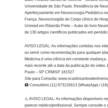
Universidade de São Paulo. Residência de Neuroc
Aperfeiçoamento em Neurocirurgia Pediátrica n
França. Neurocirurgião do Corpo clínico do Hosp
Unimed em Ribeirão Preto – Autor do livro Neuro
de 130 artigos científicos publicados em periódic
AVISO LEGAL: As informações contidas nos vídeo
ou servir como recomendação para qualquer pla
Medicina é uma ciência em constante mudança, o
mais recente até a data da publicação do video. 
Paulo – SP CRM/SP 181527
Site para Consulta: www.ricardosantosdeoliveir
🏥 Consultório (11) 973132613 (WhatsApp) / (1
⚠️ AVISO LEGAL: As informações disponíveis nest
parecer médico/profissional. Sempre consulte o 