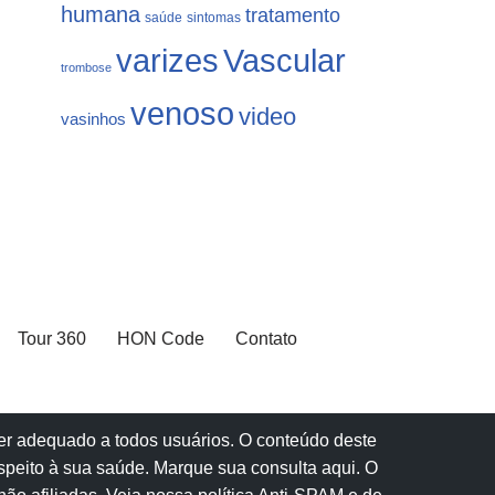
humana
tratamento
saúde
sintomas
varizes
Vascular
trombose
venoso
video
vasinhos
Tour 360
HON Code
Contato
 ser adequado a todos usuários. O conteúdo deste
speito à sua saúde.
Marque sua consulta aqui
. O