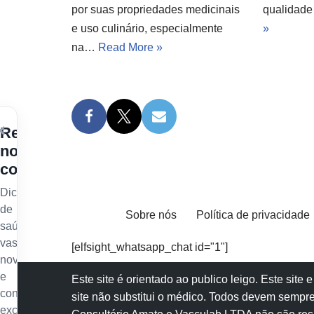
por suas propriedades medicinais
qualidad
e uso culinário, especialmente
»
na…
Read More »
×
Receba
nossos
conteúdos
Dicas
de
Sobre nós
Política de privacidade
saúde
vascular,
[elfsight_whatsapp_chat id="1"]
novidades
e
Este site é orientado ao publico leigo. Este sit
conteúdo
site não substitui o
médico
. Todos devem sempre
exclusivo