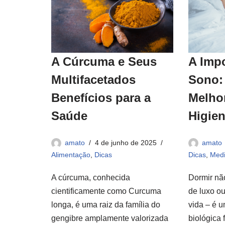
A Cúrcuma e Seus
A Imp
Multifacetados
Sono:
Benefícios para a
Melho
Saúde
Higie
amato
4 de junho de 2025
amato
Alimentação
,
Dicas
Dicas
,
Medi
A cúrcuma, conhecida
Dormir nã
cientificamente como Curcuma
de luxo o
longa, é uma raiz da família do
vida – é 
gengibre amplamente valorizada
biológica 