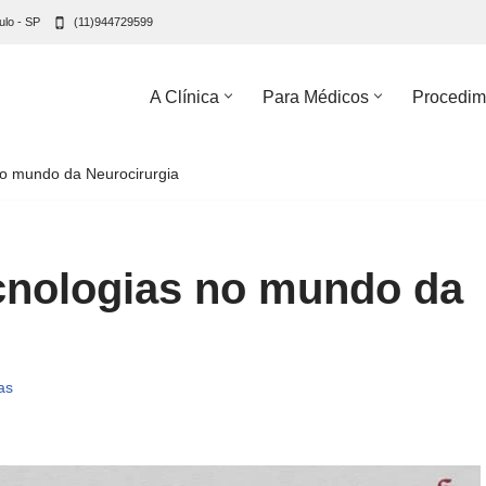
ulo - SP
(11)944729599
A Clínica
Para Médicos
Procedim
o mundo da Neurocirurgia
cnologias no mundo da
as