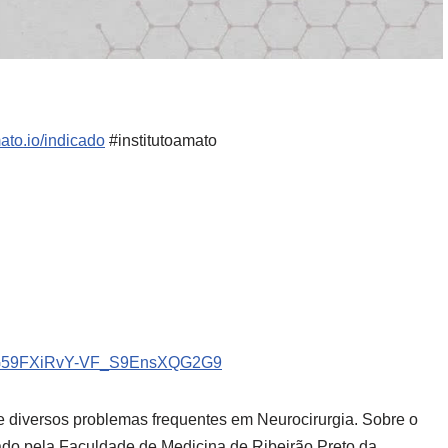
mato.io/indicado
#institutoamato
RpXG59FXiRvY-VF_S9EnsXQG2G9
e diversos problemas frequentes em Neurocirurgia. Sobre o
mado pela Faculdade de Medicina de Ribeirão Preto da