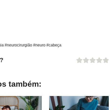
rgia #neurocirurgião #neuro #cabeça
o?
gos também: