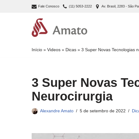
Fale Conosco
(11) 5053-2222
Av. Brasil, 2283 - São Pa
Pular
para
o
conteúdo
Início
»
Videos
»
Dicas
»
3 Super Novas Tecnologias n
3 Super Novas Te
Neurocirurgia
Alexandre Amato
5 de setembro de 2022
Dic