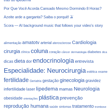
Por Que Você Acorda Cansado Mesmo Dormindo 8 Horas?
Azeite arde a garganta? Saiba o porquê! 🫒
Scora — AI background music that follows your video's story
Cardiologia
amatotv
arterial
alimentação
aterosclerose
coluna
cirurgia
coração
diabetes
clínica
câncer
dermatologia
dica
endocrinologia
dieta
dicas
dor
entrevista
Especialidade: Neurocirurgia
estética
exame
fertilidade
ginecologia
gestação
gravidez
Geriatria
lipedema
Neurologia
infertilidade
laser
mamas
plástica
prevenção
obesidade
orientações
reprodução humana
tratamento
saúde
sintomas
trombose