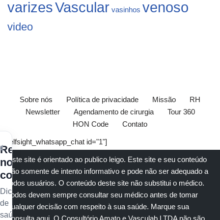
varizes
Vascular
venoso
vasinhos
video
Sobre nós
Política de privacidade
Missão
RH
Newsletter
Agendamento de cirurgia
Tour 360
HON Code
Contato
[elfsight_whatsapp_chat id="1"]
×
Receba
Este site é orientado ao publico leigo. Este site e seu conteúdo
nossos
são somente de intento informativo e pode não ser adequado a
conteúdos
todos usuários. O conteúdo deste site não substitui o
médico
.
Dicas
Todos devem sempre consultar seu
médico
antes de tomar
de
qualquer decisão com respeito à sua saúde.
Marque sua
saúde
consulta aqui
. O Consultório Amato e
Vasculab
LTDA não são