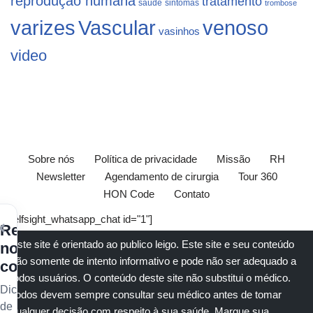
reprodução humana
tratamento
saúde
sintomas
trombose
varizes
Vascular
venoso
vasinhos
video
Sobre nós
Política de privacidade
Missão
RH
Newsletter
Agendamento de cirurgia
Tour 360
HON Code
Contato
[elfsight_whatsapp_chat id="1"]
×
Receba
Este site é orientado ao publico leigo. Este site e seu conteúdo
nossos
são somente de intento informativo e pode não ser adequado a
conteúdos
todos usuários. O conteúdo deste site não substitui o
médico
.
Dicas
Todos devem sempre consultar seu
médico
antes de tomar
de
qualquer decisão com respeito à sua saúde.
Marque sua