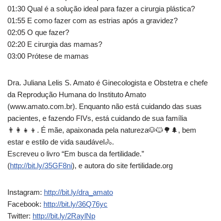
01:30 Qual é a solução ideal para fazer a cirurgia plástica?
01:55 E como fazer com as estrias após a gravidez?
02:05 O que fazer?
02:20 E cirurgia das mamas?
03:00 Prótese de mamas
Dra. Juliana Lelis S. Amato é Ginecologista e Obstetra e chefe
da Reprodução Humana do Instituto Amato
(www.amato.com.br). Enquanto não está cuidando das suas
pacientes, e fazendo FIVs, está cuidando de sua família
👨‍👩‍👧‍👦. É mãe, apaixonada pela natureza🐶🐱🌳🌲, bem
estar e estilo de vida saudável🚴.
Escreveu o livro “Em busca da fertilidade.”
(
http://bit.ly/35GF8ni
), e autora do site fertilidade.org
Instagram:
http://bit.ly/dra_amato
Facebook:
http://bit.ly/36Q76yc
Twitter:
http://bit.ly/2RaylNp