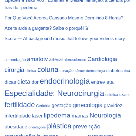
Lipedema Talks #09 · Exames e Meta-inflamação: a ciência por
trás do lipedema
Por Que Você Acorda Cansado Mesmo Dormindo 8 Horas?
Azeite arde a garganta? Saiba o porquê! 🫒
Scora — AI background music that follows your video's story
Cardiologia
amatotv
arterial
alimentação
aterosclerose
coluna
cirurgia
coração
diabetes
clínica
câncer
dermatologia
dica
endocrinologia
dieta
dicas
dor
entrevista
Especialidade: Neurocirurgia
estética
exame
fertilidade
ginecologia
gestação
gravidez
Geriatria
lipedema
Neurologia
infertilidade
laser
mamas
plástica
prevenção
obesidade
orientações