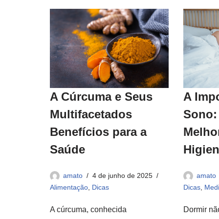
A Cúrcuma e Seus
A Imp
Multifacetados
Sono:
Benefícios para a
Melho
Saúde
Higie
amato
4 de junho de 2025
amato
Alimentação
,
Dicas
Dicas
,
Medi
A cúrcuma, conhecida
Dormir nã