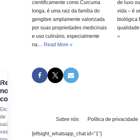
cientificamente como Curcuma
de luxo o
longa, é uma raiz da família do
vida – é 
gengibre amplamente valorizada
biológica 
por suas propriedades medicinais
qualidad
e uso culinário, especialmente
»
na…
Read More »
×
Receba
nossos
conteúdos
Dicas
de
Sobre nós
Política de privacidade
saúde
vascular,
[elfsight_whatsapp_chat id="1"]
novidades