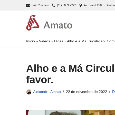
Fale Conosco
(11) 5053-2222
Av. Brasil, 2283 - São Pa
Pular
para
o
conteúdo
Início
»
Videos
»
Dicas
»
Alho e a Má Circulação: Como
Alho e a Má Circu
favor.
Alexandre Amato
22 de novembro de 2022
D