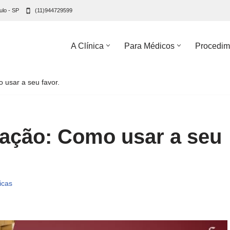
ulo - SP
(11)944729599
A Clínica
Para Médicos
Procedim
 usar a seu favor.
lação: Como usar a seu
icas