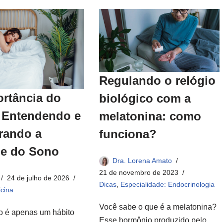
Regulando o relógio
ortância do
biológico com a
 Entendendo e
melatonina: como
rando a
funciona?
ne do Sono
Dra. Lorena Amato
21 de novembro de 2023
24 de julho de 2026
Dicas
,
Especialidade: Endocrinologia
cina
Você sabe o que é a melatonina?
o é apenas um hábito
Esse hormônio produzido pelo