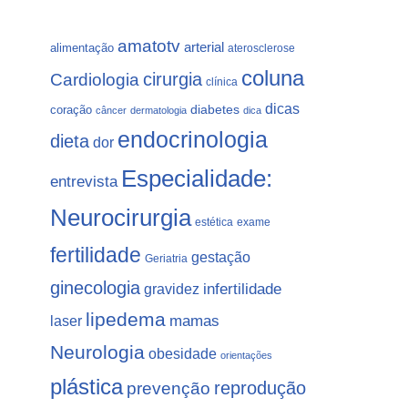
amatotv
arterial
alimentação
aterosclerose
coluna
Cardiologia
cirurgia
clínica
dicas
coração
diabetes
câncer
dermatologia
dica
endocrinologia
dieta
dor
Especialidade:
entrevista
Neurocirurgia
estética
exame
fertilidade
gestação
Geriatria
ginecologia
gravidez
infertilidade
lipedema
laser
mamas
Neurologia
obesidade
orientações
plástica
prevenção
reprodução