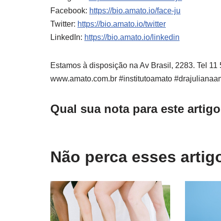
Facebook:
https://bio.amato.io/face-ju
Twitter:
https://bio.amato.io/twitter
LinkedIn:
https://bio.amato.io/linkedin
Estamos à disposição na Av Brasil, 2283. Tel 1
www.amato.com.br #institutoamato #drajulianaa
Qual sua nota para este artig
Não perca esses arti