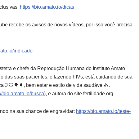
clusivas!
https://bio.amato.io/dicas
ube recebe os avisos de novos vídeos, por isso você precisa
mato.io/indicado
bstetra e chefe da Reprodução Humana do Instituto Amato
 das suas pacientes, e fazendo FIVs, está cuidando de sua
eza🐶🐱🌳🌲, bem estar e estilo de vida saudável🚴.
://bio.amato.io/busca
), e autora do site fertilidade.org
iando na sua chance de engravidar:
https://bio.amato.io/teste-