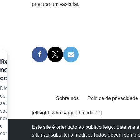
procurar um vascular.
×
Receba
nossos
conteúdos
Dicas
de
Sobre nós
Política de privacidade
saúde
vascular,
[elfsight_whatsapp_chat id="1"]
novidades
e
Este site é orientado ao publico leigo. Este sit
conteúdo
site não substitui o
médico
. Todos devem sempre