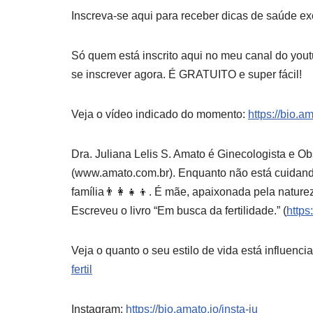
Inscreva-se aqui para receber dicas de saúde ex
Só quem está inscrito aqui no meu canal do yout
se inscrever agora. É GRATUITO e super fácil!
Veja o vídeo indicado do momento:
https://bio.a
Dra. Juliana Lelis S. Amato é Ginecologista e O
(www.amato.com.br). Enquanto não está cuidando
família👨‍👩‍👧‍👦. É mãe, apaixonada pela natur
Escreveu o livro “Em busca da fertilidade.” (
https
Veja o quanto o seu estilo de vida está influenc
fertil
Instagram:
https://bio.amato.io/insta-ju