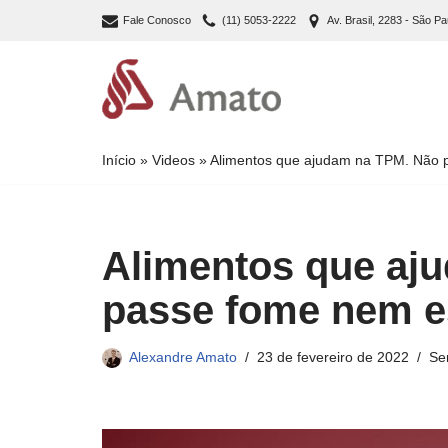
Fale Conosco
(11) 5053-2222
Av. Brasil, 2283 - São Pa
Pular
para
o
conteúdo
Início
»
Videos
»
Alimentos que ajudam na TPM. Não 
Alimentos que aj
passe fome nem e
Alexandre Amato
23 de fevereiro de 2022
Se