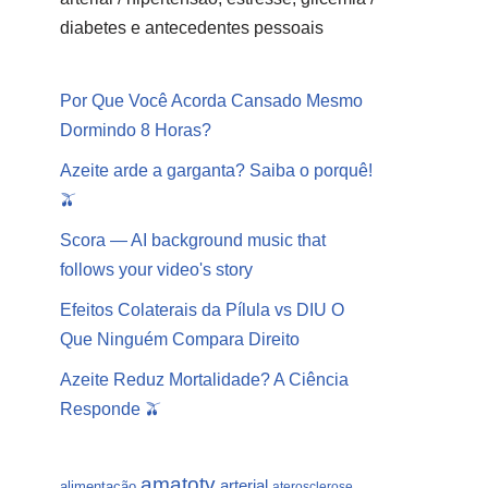
diabetes e antecedentes pessoais
Por Que Você Acorda Cansado Mesmo
Dormindo 8 Horas?
Azeite arde a garganta? Saiba o porquê!
🫒
Scora — AI background music that
follows your video's story
Efeitos Colaterais da Pílula vs DIU O
Que Ninguém Compara Direito
Azeite Reduz Mortalidade? A Ciência
Responde 🫒
amatotv
arterial
alimentação
aterosclerose