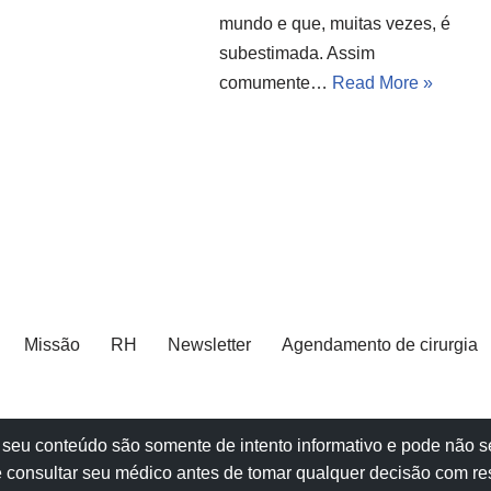
mundo e que, muitas vezes, é
subestimada. Assim
comumente…
Read More »
Missão
RH
Newsletter
Agendamento de cirurgia
e e seu conteúdo são somente de intento informativo e pode não
 consultar seu
médico
antes de tomar qualquer decisão com re