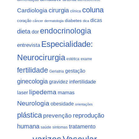
coluna
Cardiologia
cirurgia
clínica
dicas
coração
diabetes
câncer
dermatologia
dica
endocrinologia
dieta
dor
Especialidade:
entrevista
Neurocirurgia
estética
exame
fertilidade
gestação
Geriatria
ginecologia
gravidez
infertilidade
lipedema
laser
mamas
Neurologia
obesidade
orientações
plástica
prevenção
reprodução
humana
tratamento
saúde
sintomas