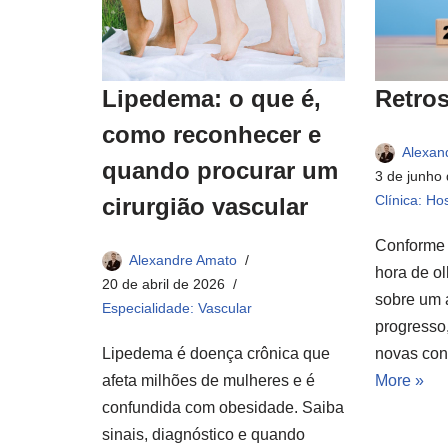
Retros
Lipedema: o que é,
como reconhecer e
Alexan
quando procurar um
3 de junho
Clínica: Hos
cirurgião vascular
Conforme 
Alexandre Amato
hora de olh
20 de abril de 2026
sobre um 
Especialidade: Vascular
progresso
novas con
Lipedema é doença crônica que
More »
afeta milhões de mulheres e é
confundida com obesidade. Saiba
sinais, diagnóstico e quando