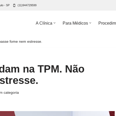
ulo - SP
(11)944729599
A Clínica
Para Médicos
Procedim
passe fome nem estresse.
udam na TPM. Não
stresse.
m categoria