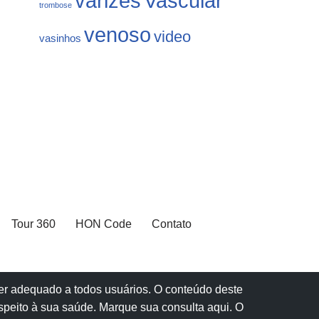
varizes
Vascular
trombose
venoso
video
vasinhos
Tour 360
HON Code
Contato
 ser adequado a todos usuários. O conteúdo deste
speito à sua saúde.
Marque sua consulta aqui
. O