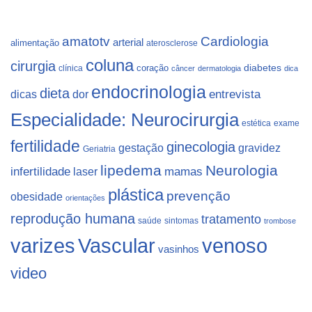
Cardiologia
amatotv
arterial
alimentação
aterosclerose
coluna
cirurgia
coração
diabetes
clínica
câncer
dermatologia
dica
endocrinologia
dieta
dicas
dor
entrevista
Especialidade: Neurocirurgia
estética
exame
fertilidade
ginecologia
gestação
gravidez
Geriatria
lipedema
Neurologia
infertilidade
laser
mamas
plástica
prevenção
obesidade
orientações
reprodução humana
tratamento
saúde
sintomas
trombose
varizes
Vascular
venoso
vasinhos
video