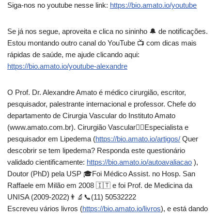
Siga-nos no youtube nesse link:
https://bio.amato.io/youtube
Se já nos segue, aproveita e clica no sininho 🔔 de notificações.
Estou montando outro canal do YouTube 📺️ com dicas mais
rápidas de saúde, me ajude clicando aqui:
https://bio.amato.io/youtube-alexandre
O Prof. Dr. Alexandre Amato é médico cirurgião, escritor,
pesquisador, palestrante internacional e professor. Chefe do
departamento de Cirurgia Vascular do Instituto Amato
(www.amato.com.br). Cirurgião Vascular👨‍⚕Especialista e
pesquisador em Lipedema (
https://bio.amato.io/artigos/
Quer
descobrir se tem lipedema? Responda este questionário
validado cientificamente:
https://bio.amato.io/autoavaliacao
),
Doutor (PhD) pela USP 🎓Foi Médico Assist. no Hosp. San
Raffaele em Milão em 2008 🇮🇹 e foi Prof. de Medicina da
UNISA (2009-2022)👨‍🔬📞(11) 50532222
Escreveu vários livros (
https://bio.amato.io/livros
), e está dando