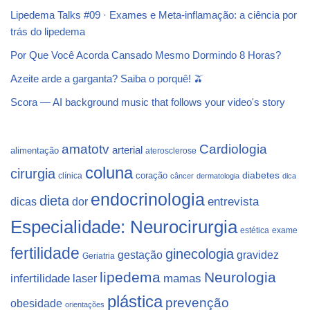
Lipedema Talks #09 · Exames e Meta-inflamação: a ciência por
trás do lipedema
Por Que Você Acorda Cansado Mesmo Dormindo 8 Horas?
Azeite arde a garganta? Saiba o porquê! 🫒
Scora — AI background music that follows your video's story
Cardiologia
amatotv
arterial
alimentação
aterosclerose
coluna
cirurgia
coração
diabetes
clínica
câncer
dermatologia
dica
endocrinologia
dieta
dicas
dor
entrevista
Especialidade: Neurocirurgia
estética
exame
fertilidade
ginecologia
gestação
gravidez
Geriatria
lipedema
Neurologia
infertilidade
laser
mamas
plástica
prevenção
obesidade
orientações