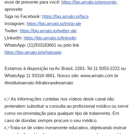
esse de presente para você:
https://bio.amato.io/presente
,
aproveite
Siga no Facebook:
https://bio.amato.io/face
Instagram:
https://bio.amato.io/insta-ale
Twitter:
https://bio.amato.io/twitter-ale
LInkedIn:
https://bio.amato.io/linkedin
WhatsApp: (11)933183661 ou pelo link
https://bio.amato.io/whatsapp
Estamos à disposição na Av Brasil, 2283. Tel 11 5053-2222 ou
WhatsApp 11 93318-3661. Nosso site: www.amato.com.br
#institutoamato #dralexandreamato
👉️ As informações contidas nos vídeos deste canal não
pretendem substituir a consulta ao profissional médico ou servir
como recomendação para qualquer tipo de tratamento. Em
caso de dúvidas sempre procure o seu médico.
👉️Trata-se de vídeo meramente educativo, objetivando instruir