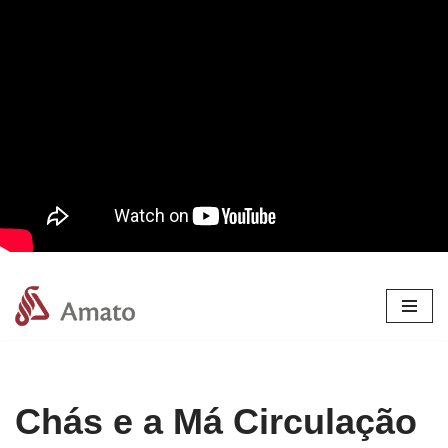
Pular
para
o
conteúdo
Chás e a Má Circulação