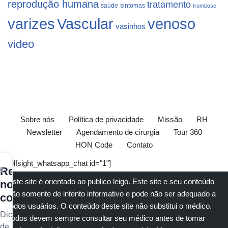
reprodução humana
tratamento
saúde
sintomas
trombose
varizes
Vascular
venoso
vasinhos
video
Sobre nós
Política de privacidade
Missão
RH
Newsletter
Agendamento de cirurgia
Tour 360
HON Code
Contato
[elfsight_whatsapp_chat id="1"]
×
Receba
Este site é orientado ao publico leigo. Este site e seu conteúdo
nossos
são somente de intento informativo e pode não ser adequado a
conteúdos
todos usuários. O conteúdo deste site não substitui o
médico
.
Dicas
Todos devem sempre consultar seu
médico
antes de tomar
de