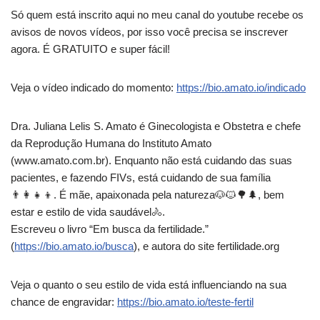
Só quem está inscrito aqui no meu canal do youtube recebe os
avisos de novos vídeos, por isso você precisa se inscrever
agora. É GRATUITO e super fácil!
Veja o vídeo indicado do momento:
https://bio.amato.io/indicado
Dra. Juliana Lelis S. Amato é Ginecologista e Obstetra e chefe
da Reprodução Humana do Instituto Amato
(www.amato.com.br). Enquanto não está cuidando das suas
pacientes, e fazendo FIVs, está cuidando de sua família
👨‍👩‍👧‍👦. É mãe, apaixonada pela natureza🐶🐱🌳🌲, bem
estar e estilo de vida saudável🚴.
Escreveu o livro “Em busca da fertilidade.”
(
https://bio.amato.io/busca
), e autora do site fertilidade.org
Veja o quanto o seu estilo de vida está influenciando na sua
chance de engravidar:
https://bio.amato.io/teste-fertil