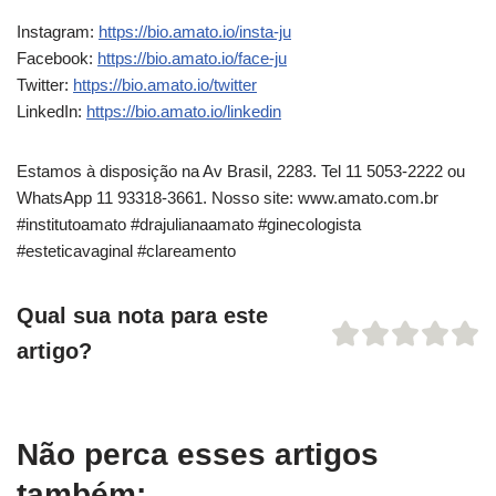
Instagram:
https://bio.amato.io/insta-ju
Facebook:
https://bio.amato.io/face-ju
Twitter:
https://bio.amato.io/twitter
LinkedIn:
https://bio.amato.io/linkedin
Estamos à disposição na Av Brasil, 2283. Tel 11 5053-2222 ou
WhatsApp 11 93318-3661. Nosso site: www.amato.com.br
#institutoamato #drajulianaamato #ginecologista
#esteticavaginal #clareamento
Qual sua nota para este
artigo?
Não perca esses artigos
também: