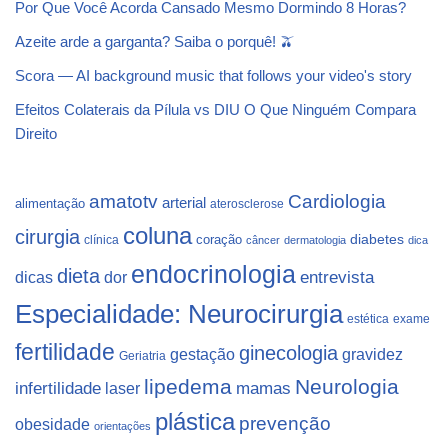
Por Que Você Acorda Cansado Mesmo Dormindo 8 Horas?
Azeite arde a garganta? Saiba o porquê! 🫒
Scora — AI background music that follows your video's story
Efeitos Colaterais da Pílula vs DIU O Que Ninguém Compara
Direito
Cardiologia
amatotv
arterial
alimentação
aterosclerose
coluna
cirurgia
coração
diabetes
clínica
câncer
dermatologia
dica
endocrinologia
dieta
dicas
dor
entrevista
Especialidade: Neurocirurgia
estética
exame
fertilidade
ginecologia
gestação
gravidez
Geriatria
lipedema
Neurologia
infertilidade
laser
mamas
plástica
prevenção
obesidade
orientações