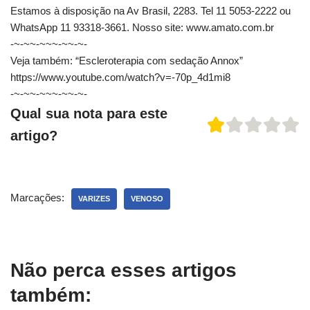
Estamos à disposição na Av Brasil, 2283. Tel 11 5053-2222 ou
WhatsApp 11 93318-3661. Nosso site: www.amato.com.br
-~-~~-~~~-~~-~-
Veja também: “Escleroterapia com sedação Annox”
https://www.youtube.com/watch?v=-70p_4d1mi8
-~-~~-~~~-~~-~-
Qual sua nota para este
artigo?
Marcações:
VARIZES
VENOSO
Não perca esses artigos
também: