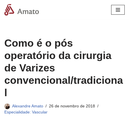
Pular
para
o
conteúdo
Como é o pós
operatório da cirurgia
de Varizes
convencional/tradiciona
l
Alexandre Amato
26 de novembro de 2018
Especialidade: Vascular