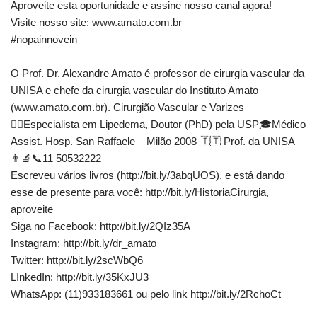
Aproveite esta oportunidade e assine nosso canal agora!
Visite nosso site: www.amato.com.br
#nopainnovein
O Prof. Dr. Alexandre Amato é professor de cirurgia vascular da
UNISA e chefe da cirurgia vascular do Instituto Amato
(www.amato.com.br). Cirurgião Vascular e Varizes
👨‍⚕Especialista em Lipedema, Doutor (PhD) pela USP🎓Médico
Assist. Hosp. San Raffaele – Milão 2008 🇮🇹 Prof. da UNISA
👨‍🔬📞11 50532222
Escreveu vários livros (http://bit.ly/3abqUOS), e está dando
esse de presente para você: http://bit.ly/HistoriaCirurgia,
aproveite
Siga no Facebook: http://bit.ly/2QIz35A
Instagram: http://bit.ly/dr_amato
Twitter: http://bit.ly/2scWbQ6
LInkedIn: http://bit.ly/35KxJU3
WhatsApp: (11)933183661 ou pelo link http://bit.ly/2RchoCt