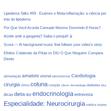
Lipedema Talks #09 · Exames e Meta-inflamação: a ciência por
trás do lipedema
Por Que Você Acorda Cansado Mesmo Dormindo 8 Horas?
Azeite arde a garganta? Saiba o porquê! 🫒
Scora — AI background music that follows your video's story
Efeitos Colaterais da Pílula vs DIU O Que Ninguém Compara
Direito
Cardiologia
amatotv
arterial
alimentação
aterosclerose
coluna
cirurgia
coração
diabetes
clínica
câncer
dermatologia
dica
endocrinologia
dieta
dicas
dor
entrevista
Especialidade: Neurocirurgia
estética
exame