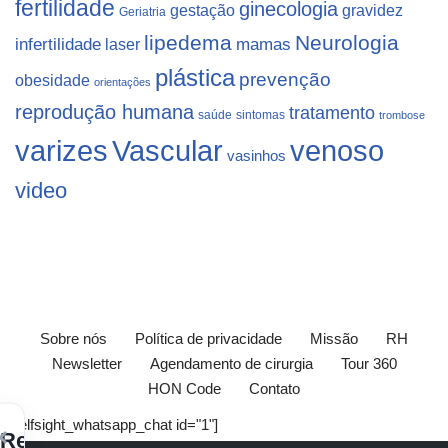
fertilidade
ginecologia
gestação
gravidez
Geriatria
lipedema
Neurologia
infertilidade
laser
mamas
plástica
prevenção
obesidade
orientações
reprodução humana
tratamento
saúde
sintomas
trombose
varizes
Vascular
venoso
vasinhos
video
Sobre nós
Política de privacidade
Missão
RH
Newsletter
Agendamento de cirurgia
Tour 360
HON Code
Contato
[elfsight_whatsapp_chat id="1"]
×
Receba