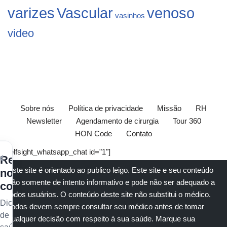
varizes
Vascular
venoso
vasinhos
video
Sobre nós
Política de privacidade
Missão
RH
Newsletter
Agendamento de cirurgia
Tour 360
HON Code
Contato
[elfsight_whatsapp_chat id="1"]
×
Receba
Este site é orientado ao publico leigo. Este site e seu conteúdo
nossos
são somente de intento informativo e pode não ser adequado a
conteúdos
todos usuários. O conteúdo deste site não substitui o
médico
.
Dicas
Todos devem sempre consultar seu
médico
antes de tomar
de
qualquer decisão com respeito à sua saúde.
Marque sua