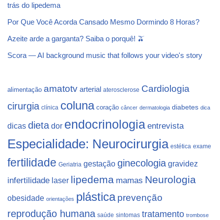
trás do lipedema
Por Que Você Acorda Cansado Mesmo Dormindo 8 Horas?
Azeite arde a garganta? Saiba o porquê! 🫒
Scora — AI background music that follows your video's story
Cardiologia
amatotv
arterial
alimentação
aterosclerose
coluna
cirurgia
coração
diabetes
clínica
câncer
dermatologia
dica
endocrinologia
dieta
dicas
dor
entrevista
Especialidade: Neurocirurgia
estética
exame
fertilidade
ginecologia
gestação
gravidez
Geriatria
lipedema
Neurologia
infertilidade
laser
mamas
plástica
prevenção
obesidade
orientações
reprodução humana
tratamento
saúde
sintomas
trombose