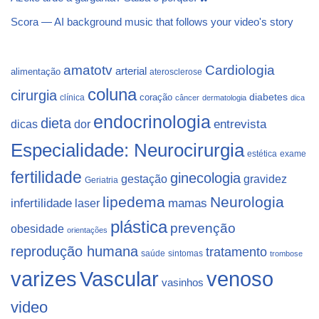
Scora — AI background music that follows your video's story
Cardiologia
amatotv
arterial
alimentação
aterosclerose
coluna
cirurgia
coração
diabetes
clínica
câncer
dermatologia
dica
endocrinologia
dieta
dicas
dor
entrevista
Especialidade: Neurocirurgia
estética
exame
fertilidade
ginecologia
gestação
gravidez
Geriatria
lipedema
Neurologia
infertilidade
laser
mamas
plástica
prevenção
obesidade
orientações
reprodução humana
tratamento
saúde
sintomas
trombose
varizes
Vascular
venoso
vasinhos
video