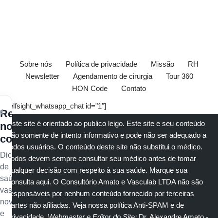
Sobre nós
Política de privacidade
Missão
RH
Newsletter
Agendamento de cirurgia
Tour 360
HON Code
Contato
[elfsight_whatsapp_chat id="1"]
×
Receba
Este site é orientado ao publico leigo. Este site e seu conteúdo
nossos
são somente de intento informativo e pode não ser adequado a
conteúdos
todos usuários. O conteúdo deste site não substitui o
médico
.
Dicas
Todos devem sempre consultar seu
médico
antes de tomar
de
qualquer decisão com respeito à sua saúde.
Marque sua
saúde
consulta aqui
. O Consultório Amato e
Vasculab
LTDA não são
vascular,
responsáveis por nenhum conteúdo fornecido por terceiras
novidades
partes não afiliadas.
Veja nossa política Anti-SPAM e de
e
privacidade
.
Webmaster e Editor do Site:
Dr. Alexandre Amato
-