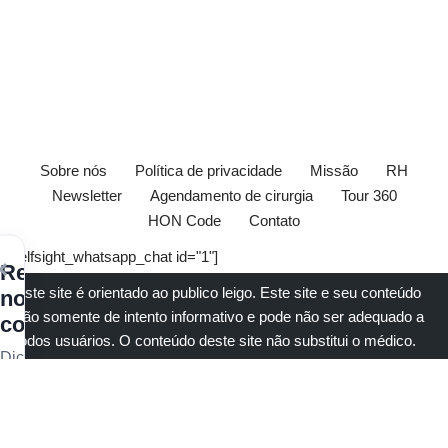
Sobre nós
Política de privacidade
Missão
RH
Newsletter
Agendamento de cirurgia
Tour 360
HON Code
Contato
[elfsight_whatsapp_chat id="1"]
×
Receba
Este site é orientado ao publico leigo. Este site e seu conteúdo
nossos
são somente de intento informativo e pode não ser adequado a
conteúdos
todos usuários. O conteúdo deste site não substitui o
médico
.
Dicas
Todos devem sempre consultar seu
médico
antes de tomar
de
qualquer decisão com respeito à sua saúde.
Marque sua
saúde
consulta aqui
. O Consultório Amato e
Vasculab
LTDA não são
vascular,
responsáveis por nenhum conteúdo fornecido por terceiras