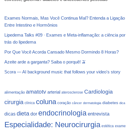
Exames Normais, Mas Você Continua Mal? Entenda a Ligação
Entre Intestino e Hormônios
Lipedema Talks #09 · Exames e Meta-inflamação: a ciência por
trás do lipedema
Por Que Você Acorda Cansado Mesmo Dormindo 8 Horas?
Azeite arde a garganta? Saiba o porquê! 🫒
Scora — AI background music that follows your video's story
Cardiologia
amatotv
arterial
alimentação
aterosclerose
coluna
cirurgia
coração
diabetes
clínica
câncer
dermatologia
dica
endocrinologia
dieta
dicas
dor
entrevista
Especialidade: Neurocirurgia
estética
exame