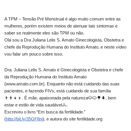
A TPM – Tensão Pré Menstrual é algo muito comum entre as
mulheres, porém existem meios de atenuar tais sintomas
e
saber se realmente eles são TPM ou não.
Olá sou a Dra Juliana Lelis S. Amato Ginecologista, Obstetra e
chefe da Reprodução Humana do Instituto Amato, e neste vídeo
vou falar um pouco sobre isso.
Dra. Juliana Lelis S. Amato é Ginecologista e Obstetra e chefe
da Reprodução Humana do Instituto Amato
(www.amato.com.br). Enquanto não está cuidando das suas
pacientes, e fazendo FIVs, está cuidando de sua família
👨‍👩‍👧‍👦. É mãe, apaixonada pela natureza🐶🐱🌳🌲, bem
estar e estilo de vida saudável🚴.
Escreveu o livro “Em busca da fertilidade.”
(
http://bit.ly/35GF8ni
), e autora do site fertilidade.org