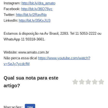
Instagram:
http://bit.ly/dra_amato
Facebook:
http://bit.ly/36Q76yc
Twitter:
http://bit.ly/2RaylNp
LinkedIn:
http://bit.ly/35KxJU3
Estamos à disposição na Av Brasil, 2283. Tel 11 5053-2222 ou
WhatsApp 11 93318-3661.
Website: www.amato.com.br
Não perca essa dica!
https://www.youtube.com/watch?
v=SeJy7ycdcfM
Qual sua nota para este
artigo?
Marcações:
TPM