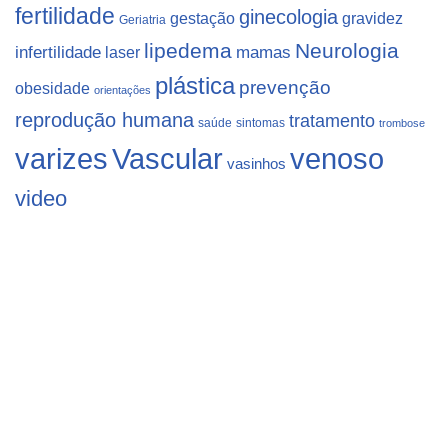
fertilidade
ginecologia
gestação
gravidez
Geriatria
lipedema
Neurologia
infertilidade
laser
mamas
plástica
prevenção
obesidade
orientações
reprodução humana
tratamento
saúde
sintomas
trombose
varizes
Vascular
venoso
vasinhos
video