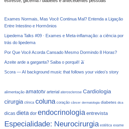
estresse, glicemia / diabetes e antecedentes pessoais
Exames Normais, Mas Você Continua Mal? Entenda a Ligação
Entre Intestino e Hormônios
Lipedema Talks #09 · Exames e Meta-inflamação: a ciência por
trás do lipedema
Por Que Você Acorda Cansado Mesmo Dormindo 8 Horas?
Azeite arde a garganta? Saiba o porquê! 🫒
Scora — AI background music that follows your video's story
Cardiologia
amatotv
arterial
alimentação
aterosclerose
coluna
cirurgia
coração
diabetes
clínica
câncer
dermatologia
dica
endocrinologia
dieta
dicas
dor
entrevista
Especialidade: Neurocirurgia
estética
exame