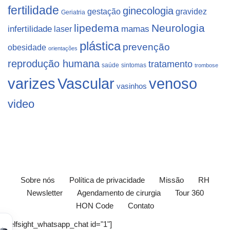
fertilidade
ginecologia
gestação
gravidez
Geriatria
lipedema
Neurologia
infertilidade
laser
mamas
plástica
prevenção
obesidade
orientações
reprodução humana
tratamento
saúde
sintomas
trombose
varizes
Vascular
venoso
vasinhos
video
Sobre nós
Política de privacidade
Missão
RH
Newsletter
Agendamento de cirurgia
Tour 360
HON Code
Contato
[elfsight_whatsapp_chat id="1"]