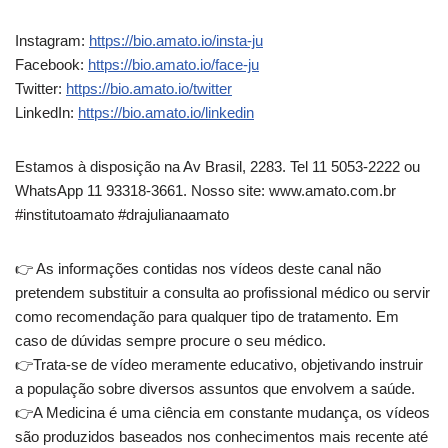
Instagram:
https://bio.amato.io/insta-ju
Facebook:
https://bio.amato.io/face-ju
Twitter:
https://bio.amato.io/twitter
LinkedIn:
https://bio.amato.io/linkedin
Estamos à disposição na Av Brasil, 2283. Tel 11 5053-2222 ou
WhatsApp 11 93318-3661. Nosso site: www.amato.com.br
#institutoamato #drajulianaamato
👉️ As informações contidas nos vídeos deste canal não
pretendem substituir a consulta ao profissional médico ou servir
como recomendação para qualquer tipo de tratamento. Em
caso de dúvidas sempre procure o seu médico.
👉️Trata-se de vídeo meramente educativo, objetivando instruir
a população sobre diversos assuntos que envolvem a saúde.
👉️A Medicina é uma ciência em constante mudança, os vídeos
são produzidos baseados nos conhecimentos mais recente até