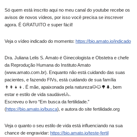
Só quem está inscrito aqui no meu canal do youtube recebe os
avisos de novos vídeos, por isso você precisa se inscrever
agora. É GRATUITO e super fácil!
Veja o vídeo indicado do momento:
https://bio.amato.io/indicado
Dra. Juliana Lelis S. Amato é Ginecologista e Obstetra e chefe
da Reprodução Humana do Instituto Amato
(www.amato.com.br). Enquanto não está cuidando das suas
pacientes, e fazendo FIVs, está cuidando de sua família
👨‍👩‍👧‍👦. É mãe, apaixonada pela natureza🐶🐱🌳🌲, bem
estar e estilo de vida saudável🚴.
Escreveu o livro “Em busca da fertilidade.”
(
https://bio.amato.io/busca
), e autora do site fertilidade.org
Veja o quanto o seu estilo de vida está influenciando na sua
chance de engravidar:
https://bio.amato.io/teste-fertil