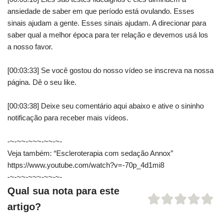
ansiedade de saber em que período está ovulando. Esses
sinais ajudam a gente. Esses sinais ajudam. A direcionar para
saber qual a melhor época para ter relação e devemos usá los
a nosso favor.
[00:03:33] Se você gostou do nosso vídeo se inscreva na nossa
página. Dê o seu like.
[00:03:38] Deixe seu comentário aqui abaixo e ative o sininho
notificação para receber mais vídeos.
-~-~~-~~~-~~-~-
Veja também: “Escleroterapia com sedação Annox”
https://www.youtube.com/watch?v=-70p_4d1mi8
-~-~~-~~~-~~-~-
Qual sua nota para este
artigo?