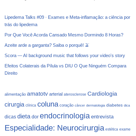
Lipedema Talks #09 · Exames e Meta-inflamação: a ciência por
trás do lipedema
Por Que Você Acorda Cansado Mesmo Dormindo 8 Horas?
Azeite arde a garganta? Saiba o porquê! 🫒
Scora — AI background music that follows your video's story
Efeitos Colaterais da Pílula vs DIU O Que Ninguém Compara
Direito
Cardiologia
amatotv
arterial
alimentação
aterosclerose
coluna
cirurgia
coração
diabetes
clínica
câncer
dermatologia
dica
endocrinologia
dieta
dicas
dor
entrevista
Especialidade: Neurocirurgia
estética
exame