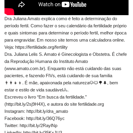
Dra Juliana Amato explica como é feito a determinação do
período fertil. Como fazer o seu calendário da fertilidade próprio
e quais sintomas para determinar o período fertil, melhor época
para engravidar. Em nosso site temos uma calculadora online.
Veja: https://fertilidade.org/fertility
Dra. Juliana Lelis S. Amato é Ginecologista e Obstetra. É chefe
da Reprodução Humana do Instituto Amato
(www.amato.com.br). Enquanto não está cuidando das suas
pacientes, e fazendo FIVs, está cuidando de sua familia
👨‍👩‍👧‍👦. É mãe, apaixonada pela natureza🐶🐱🌳🌲, bem
estar e estilo de vida saudável🚴.
Escreveu o livro “Em busca da fertilidade.”
(http://bit.ly/2sj9H4X), e autora do site fertilidade.org
Instagram: http://bit.ly/dra_amato
Facebook: http://bit.ly/36Q76yc
Twitter: http://bit.ly/2RaylNp
LinkedIn: http://bit.ly/35KxJU3