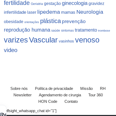
fertilidade
ginecologia
gestação
gravidez
Geriatria
lipedema
Neurologia
infertilidade
laser
mamas
plástica
prevenção
obesidade
orientações
reprodução humana
tratamento
saúde
sintomas
trombose
varizes
Vascular
venoso
vasinhos
video
Sobre nós
Política de privacidade
Missão
RH
Newsletter
Agendamento de cirurgia
Tour 360
HON Code
Contato
[elfsight_whatsapp_chat id="1"]
×
Receba