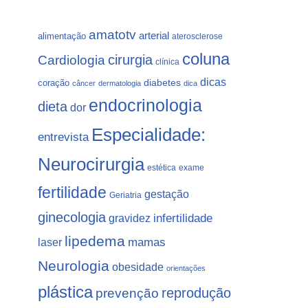
amatotv
arterial
alimentação
aterosclerose
coluna
Cardiologia
cirurgia
clínica
dicas
coração
diabetes
câncer
dermatologia
dica
endocrinologia
dieta
dor
Especialidade:
entrevista
Neurocirurgia
estética
exame
fertilidade
gestação
Geriatria
ginecologia
gravidez
infertilidade
lipedema
laser
mamas
Neurologia
obesidade
orientações
plástica
prevenção
reprodução