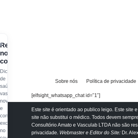
×
Receba
nossos
conteúdos
Dicas
de
Sobre nós
Política de privacidade
saúde
vascular,
[elfsight_whatsapp_chat id="1"]
novidades
e
Este site é orientado ao publico leigo. Este sit
conteúdo
site não substitui o
médico
. Todos devem sempre
exclusivo
Consultório Amato e
Vasculab
LTDA não são resp
no
privacidade
.
Webmaster e Editor do Site:
Dr. Al
seu