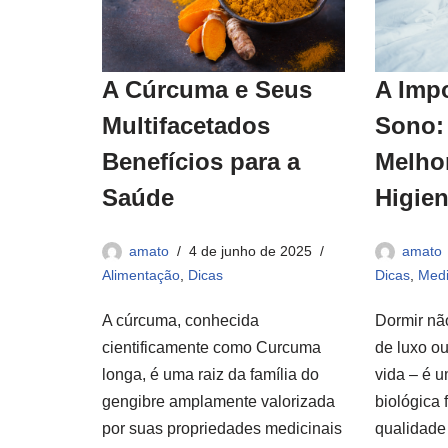
A Cúrcuma e Seus
A Imp
Multifacetados
Sono:
Benefícios para a
Melho
Saúde
Higie
amato
4 de junho de 2025
amato
Alimentação
,
Dicas
Dicas
,
Medi
A cúrcuma, conhecida
Dormir nã
cientificamente como Curcuma
de luxo o
longa, é uma raiz da família do
vida – é 
gengibre amplamente valorizada
biológica 
por suas propriedades medicinais
qualidad