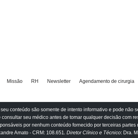
Missão
RH
Newsletter
Agendamento de cirurgia
e e seu conteúdo são somente de intento informativo e pode não
 consultar seu
médico
antes de tomar qualquer decisão com re
onsáveis por nenhum conteúdo fornecido por terceiras partes n
exandre Amato
- CRM: 108.651
. Diretor Clínico e Técnico
: Dra. 