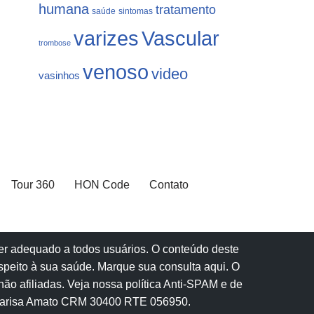
humana
tratamento
saúde
sintomas
varizes
Vascular
trombose
venoso
video
vasinhos
Tour 360
HON Code
Contato
 ser adequado a todos usuários. O conteúdo deste
speito à sua saúde.
Marque sua consulta aqui
. O
ão afiliadas.
Veja nossa política Anti-SPAM e de
Marisa Amato CRM 30400 RTE 056950.