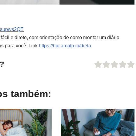
KWsupws2QE
, fácil e direto, com orientação de como
montar um diário
ios para você. Link
https://bio.amato.io/dieta
o?
gos também: