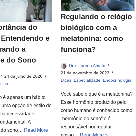
Regulando o relógio
ortância do
biológico com a
 Entendendo e
melatonina: como
rando a
funciona?
ne do Sono
Dra. Lorena Amato
21 de novembro de 2023
24 de julho de 2026
Dicas
,
Especialidade: Endocrinologia
cina
Você sabe o que é a melatonina?
o é apenas um hábito
Esse hormônio produzido pelo
u uma opção de estilo de
corpo humano é conhecido como
uma necessidade
“hormônio do sono” e é
fundamental. A
responsável por regular
e do sono…
Read More
nosso…
Read More »