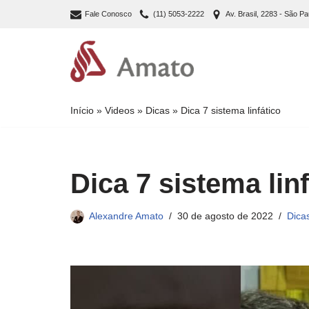
Fale Conosco
(11) 5053-2222
Av. Brasil, 2283 - São Pa
Pular
para
o
conteúdo
Início
»
Videos
»
Dicas
»
Dica 7 sistema linfático
Dica 7 sistema lin
Alexandre Amato
30 de agosto de 2022
Dica