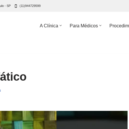
ulo - SP
(11)944729599
A Clínica
Para Médicos
Procedim
fático
s