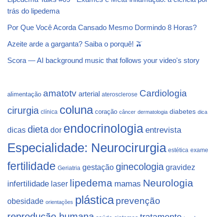
trás do lipedema
Por Que Você Acorda Cansado Mesmo Dormindo 8 Horas?
Azeite arde a garganta? Saiba o porquê! 🫒
Scora — AI background music that follows your video's story
Cardiologia
amatotv
arterial
alimentação
aterosclerose
coluna
cirurgia
coração
diabetes
clínica
câncer
dermatologia
dica
endocrinologia
dieta
dicas
dor
entrevista
Especialidade: Neurocirurgia
estética
exame
fertilidade
ginecologia
gestação
gravidez
Geriatria
lipedema
Neurologia
infertilidade
laser
mamas
plástica
prevenção
obesidade
orientações
reprodução humana
tratamento