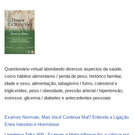
Questionário virtual abordando diversos aspectos da saúde,
como hábitos alimentares / perda de peso, histórico familiar,
idade e sexo, alimentação, tabagismo / fumo, colesterol e
triglicerides, peso / obesidade, pressão arterial / hipertensão,
estresse, glicemia / diabetes e antecedentes pessoais
Exames Normais, Mas Você Continua Mal? Entenda a Ligação
Entre Intestino e Hormônios
Lipedema Talks #09 · Exames e Meta-inflamação: a ciência por