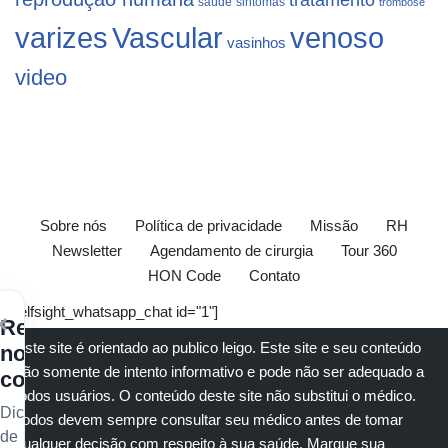
saúde
sintomas
trombose
varizes
Vascular
venoso
vasinhos
video
Sobre nós
Política de privacidade
Missão
RH
Newsletter
Agendamento de cirurgia
Tour 360
HON Code
Contato
[elfsight_whatsapp_chat id="1"]
×
Receba
Este site é orientado ao publico leigo. Este site e seu conteúdo
nossos
são somente de intento informativo e pode não ser adequado a
conteúdos
todos usuários. O conteúdo deste site não substitui o
médico
.
Dicas
Todos devem sempre consultar seu
médico
antes de tomar
de
qualquer decisão com respeito à sua saúde.
Marque sua