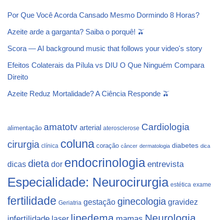
Por Que Você Acorda Cansado Mesmo Dormindo 8 Horas?
Azeite arde a garganta? Saiba o porquê! 🫒
Scora — AI background music that follows your video's story
Efeitos Colaterais da Pílula vs DIU O Que Ninguém Compara
Direito
Azeite Reduz Mortalidade? A Ciência Responde 🫒
Cardiologia
amatotv
arterial
alimentação
aterosclerose
coluna
cirurgia
coração
diabetes
clínica
câncer
dermatologia
dica
endocrinologia
dieta
dicas
dor
entrevista
Especialidade: Neurocirurgia
estética
exame
fertilidade
ginecologia
gestação
gravidez
Geriatria
lipedema
Neurologia
infertilidade
laser
mamas