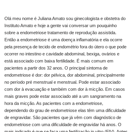
Olá meu nome é Juliana Amato sou ginecologista e obstetra do
Instituto Amato e hoje a gente vai conversar um pouquinho
sobre a endometriose tratamento de reprodução assistida.
Então a endometriose é uma doença inflamatória e ela ocorre
pela presença de tecido de endométrio fora do útero o que pode
ocorrer no intestino e cavidade abdominal, bexiga, ovários e
está associado com baixa fertilidade. É mais comum em
pacientes a partir dos 32 anos. O principal sintoma de
endometriose é dor: dor pélvica, dor abdominal, principalmente
no período pré menstrual e menstrual. Pode estar associado
com dor à evacuação e também com dor à micção. Em casos
mais graves pode estar associado até a um sangramento na
hora da micção. As pacientes com a endometriose,
dependendo do grau de endometriose elas têm uma dificuldade
de engravidar. São pacientes que já vêm com diagnóstico de
endometriose com uma dificuldade de engravidar há anos. O
mais indicado é que se faça uma fertilização in vitro (FIV). Antes