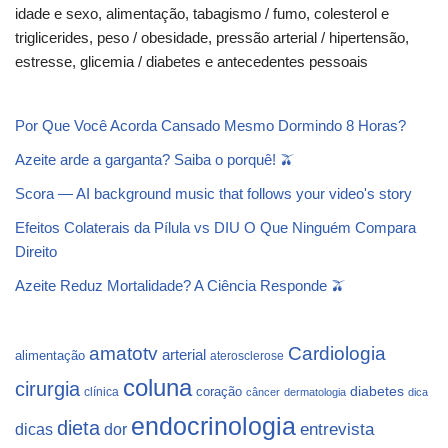
idade e sexo, alimentação, tabagismo / fumo, colesterol e
triglicerides, peso / obesidade, pressão arterial / hipertensão,
estresse, glicemia / diabetes e antecedentes pessoais
Por Que Você Acorda Cansado Mesmo Dormindo 8 Horas?
Azeite arde a garganta? Saiba o porquê! 🫒
Scora — AI background music that follows your video's story
Efeitos Colaterais da Pílula vs DIU O Que Ninguém Compara
Direito
Azeite Reduz Mortalidade? A Ciência Responde 🫒
Cardiologia
amatotv
arterial
alimentação
aterosclerose
coluna
cirurgia
coração
diabetes
clínica
câncer
dermatologia
dica
endocrinologia
dieta
dicas
dor
entrevista