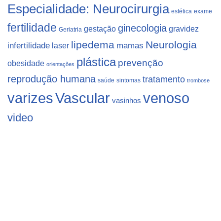
Especialidade: Neurocirurgia
estética
exame
fertilidade
ginecologia
gestação
gravidez
Geriatria
lipedema
Neurologia
infertilidade
laser
mamas
plástica
prevenção
obesidade
orientações
reprodução humana
tratamento
saúde
sintomas
trombose
varizes
Vascular
venoso
vasinhos
video