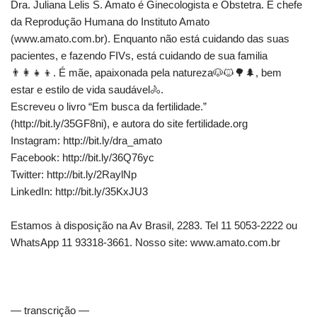
Dra. Juliana Lelis S. Amato é Ginecologista e Obstetra. É chefe
da Reprodução Humana do Instituto Amato
(www.amato.com.br). Enquanto não está cuidando das suas
pacientes, e fazendo FIVs, está cuidando de sua familia
👨‍👩‍👧‍👦. É mãe, apaixonada pela natureza🐶🐱🌳🌲, bem
estar e estilo de vida saudável🚴.
Escreveu o livro “Em busca da fertilidade.”
(http://bit.ly/35GF8ni), e autora do site fertilidade.org
Instagram: http://bit.ly/dra_amato
Facebook: http://bit.ly/36Q76yc
Twitter: http://bit.ly/2RaylNp
LinkedIn: http://bit.ly/35KxJU3
Estamos à disposição na Av Brasil, 2283. Tel 11 5053-2222 ou
WhatsApp 11 93318-3661. Nosso site: www.amato.com.br
— transcrição —