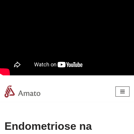
Pular
para
o
conteúdo
Endometriose na