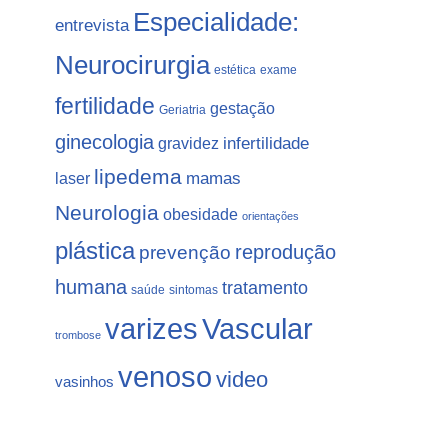
Especialidade:
entrevista
Neurocirurgia
estética
exame
fertilidade
gestação
Geriatria
ginecologia
gravidez
infertilidade
lipedema
laser
mamas
Neurologia
obesidade
orientações
plástica
prevenção
reprodução
humana
tratamento
saúde
sintomas
varizes
Vascular
trombose
venoso
video
vasinhos