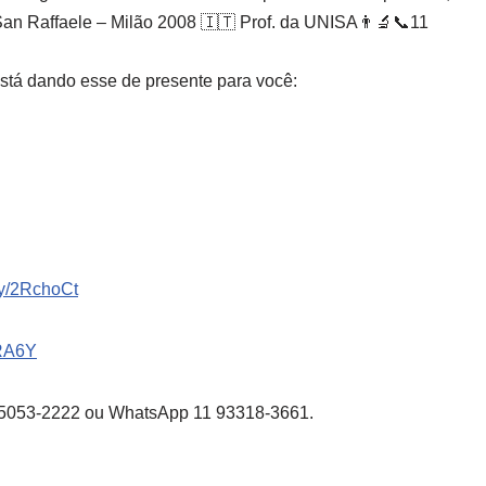
an Raffaele – Milão 2008 🇮🇹 Prof. da UNISA👨‍🔬📞11
 está dando esse de presente para você:
.ly/2RchoCt
tPRA6Y
11 5053-2222 ou WhatsApp 11 93318-3661.