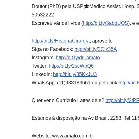
Doutor (PhD) pela USP🎓Médico Assist. Hosp. S
50532222
Escreveu vários livros (
http://bit.ly/3abqUOS
), e
http://bit.ly/HistoriaCirurgia
, aproveite
Siga no Facebook:
http://bit.ly/2QIz35A
Instagram:
http://bit.ly/dr_amato
Twitter:
http://bit.ly/2scWbQ6
LinkedIn:
http://bit.ly/35KxJU3
WhatsApp: (11)933183661 ou pelo link
http://bit
Quer ver o Currículo Lattes dele?
http://bit.ly/2
Estamos à disposição na Av Brasil, 2283. Tel 
Website: www.amato.com.br