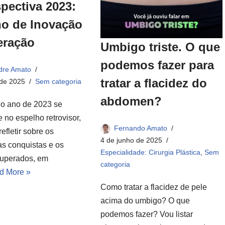
pectiva 2023:
o de Inovação
eração
Umbigo triste. O que
podemos fazer para
dre Amato
tratar a flacidez do
 de 2025
Sem categoria
abdomen?​
o ano de 2023 se
 no espelho retrovisor,
Fernando Amato
refletir sobre os
4 de junho de 2025
as conquistas e os
Especialidade: Cirurgia Plástica
,
Sem
superados, em
categoria
d More »
Como tratar a flacidez de pele
acima do umbigo? O que
podemos fazer? Vou listar