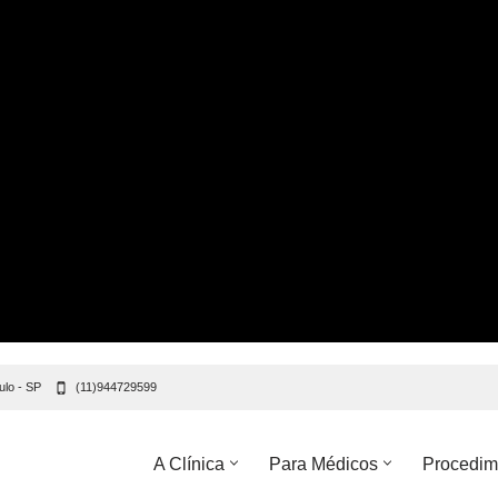
ulo - SP
(11)944729599
A Clínica
Para Médicos
Procedim