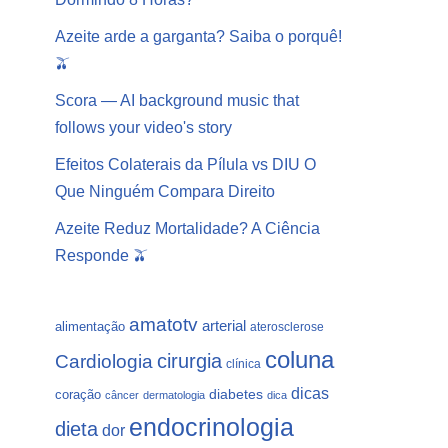
Azeite arde a garganta? Saiba o porquê!
🫒
Scora — AI background music that
follows your video's story
Efeitos Colaterais da Pílula vs DIU O
Que Ninguém Compara Direito
Azeite Reduz Mortalidade? A Ciência
Responde 🫒
amatotv
arterial
alimentação
aterosclerose
coluna
Cardiologia
cirurgia
clínica
dicas
coração
diabetes
câncer
dermatologia
dica
endocrinologia
dieta
dor