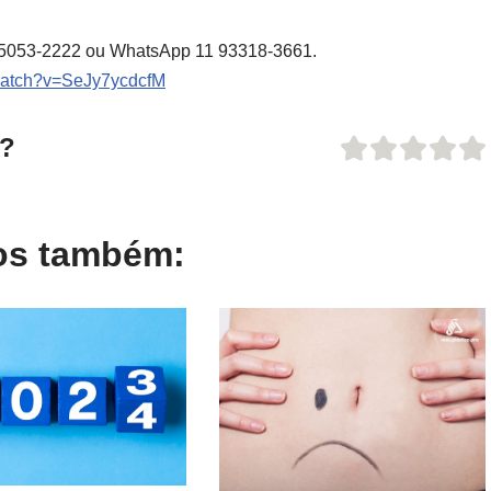
11 5053-2222 ou WhatsApp 11 93318-3661.
watch?v=SeJy7ycdcfM
o?
gos também: