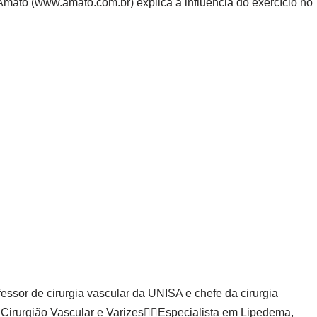
o Amato (www.amato.com.br) explica a influência do exercício no
ssor de cirurgia vascular da UNISA e chefe da cirurgia
 Cirurgião Vascular e Varizes👨‍⚕Especialista em Lipedema,