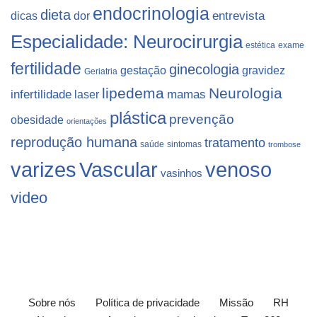
endocrinologia
dieta
dicas
dor
entrevista
Especialidade: Neurocirurgia
estética
exame
fertilidade
ginecologia
gestação
gravidez
Geriatria
lipedema
Neurologia
infertilidade
laser
mamas
plástica
prevenção
obesidade
orientações
reprodução humana
tratamento
saúde
sintomas
trombose
varizes
Vascular
venoso
vasinhos
video
Sobre nós
Política de privacidade
Missão
RH