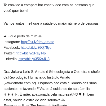
Te convido a compartilhar esse vídeo com as pessoas que
você quer bem!
Vamos juntos melhorar a saúde do maior número de pessoas!
➡ Fique perto de mim 🙏
Instagram:
http://bit.ly/dra_amato
Facebook:
http://bit.ly/36Q76yc
Twitter:
http://bit.ly/2RaylNp
LinkedIn:
http://bit.ly/35KxJU3
Dra. Juliana Lelis S. Amato é Ginecologista e Obstetra e chefe
da Reprodução Humana do Instituto Amato
(www.amato.com.br). Enquanto não está cuidando das suas
pacientes, e fazendo FIVs, está cuidando de sua família
👨‍👩‍👧‍👦. É mãe, apaixonada pela natureza🐶🐱🌳🌲, bem
estar, saúde e estilo de vida saudável🚴.
Escreveu o livro “Em busca da fertilidade.”