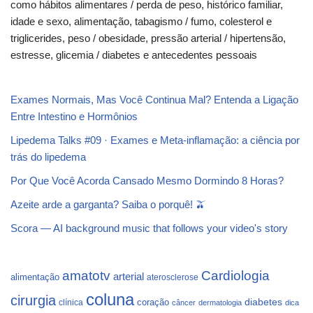
como hábitos alimentares / perda de peso, histórico familiar,
idade e sexo, alimentação, tabagismo / fumo, colesterol e
triglicerides, peso / obesidade, pressão arterial / hipertensão,
estresse, glicemia / diabetes e antecedentes pessoais
Exames Normais, Mas Você Continua Mal? Entenda a Ligação
Entre Intestino e Hormônios
Lipedema Talks #09 · Exames e Meta-inflamação: a ciência por
trás do lipedema
Por Que Você Acorda Cansado Mesmo Dormindo 8 Horas?
Azeite arde a garganta? Saiba o porquê! 🫒
Scora — AI background music that follows your video's story
Cardiologia
amatotv
arterial
alimentação
aterosclerose
coluna
cirurgia
coração
diabetes
clínica
câncer
dermatologia
dica