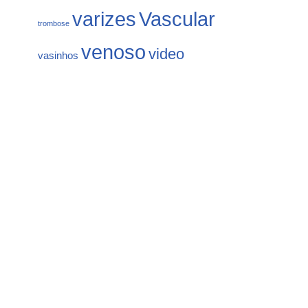
varizes
Vascular
trombose
venoso
video
vasinhos