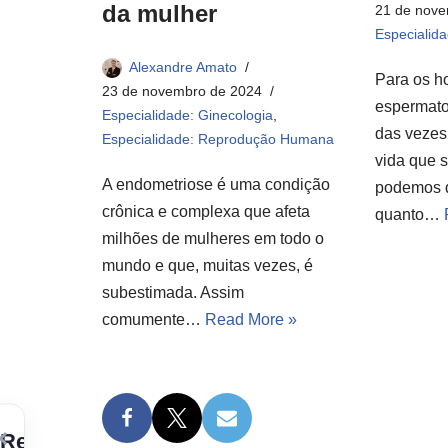
da mulher
21 de nove
Especialid
Alexandre Amato
Para os h
23 de novembro de 2024
espermato
Especialidade: Ginecologia
,
das vezes,
Especialidade: Reprodução Humana
vida que 
A endometriose é uma condição
podemos d
crônica e complexa que afeta
quanto…
milhões de mulheres em todo o
mundo e que, muitas vezes, é
subestimada. Assim
comumente…
Read More »
×
Receba