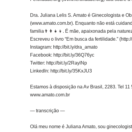
Dra. Juliana Lelis S. Amato é Ginecologista e O
(www.amato.com.br). Enquanto não está cuidando
familia👨‍👩‍👧‍👦. É mãe, apaixonada pela natur
Escreveu o livro “Em busca da fertilidade.” (http://
Instagram: http://bit.ly/dra_amato
Facebook: http://bit.ly/36Q76yc
Twitter: http://bit.ly/2RaylNp
LinkedIn: http://bit.ly/35KxJU3
Estamos à disposição na Av Brasil, 2283. Tel 1
www.amato.com.br
— transcrição —
Olá meu nome é Juliana Amato, sou ginecologista