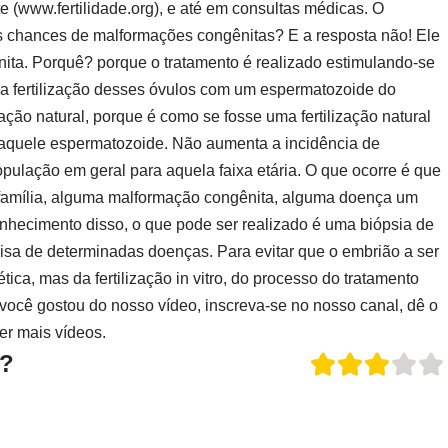
te (www.fertilidade.org), e até em consultas médicas. O
a as chances de malformações congênitas? E a resposta não! Ele
ta. Porquê? porque o tratamento é realizado estimulando-se
 a fertilização desses óvulos com um espermatozoide do
ção natural, porque é como se fosse uma fertilização natural
 aquele espermatozoide. Não aumenta a incidência de
opulação em geral para aquela faixa etária. O que ocorre é que
família, alguma malformação congênita, alguma doença um
onhecimento disso, o que pode ser realizado é uma biópsia de
sa de determinadas doenças. Para evitar que o embrião a ser
ica, mas da fertilização in vitro, do processo do tratamento
você gostou do nosso vídeo, inscreva-se no nosso canal, dê o
ber mais vídeos.
o?