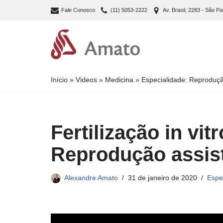
Fale Conosco
(11) 5053-2222
Av. Brasil, 2283 - São Pa
Pular
para
o
conteúdo
Início
»
Videos
»
Medicina
»
Especialidade: Reprodu
Fertilização in vit
Reprodução assist
Alexandre Amato
31 de janeiro de 2020
Espe