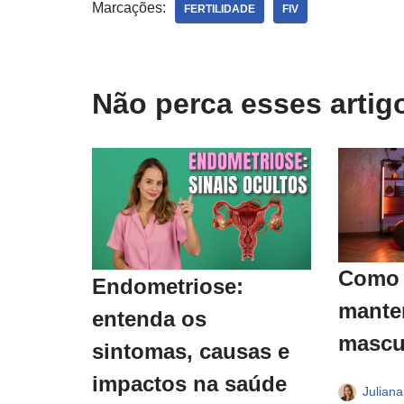
Marcações:
FERTILIDADE
FIV
Não perca esses arti
Como 
Endometriose:
manter
entenda os
mascu
sintomas, causas e
impactos na saúde
Julian