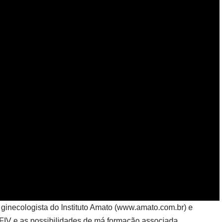
ginecologista do Instituto Amato (www.amato.com.br) e
 a FIV e as possibilidades de má formação associada.