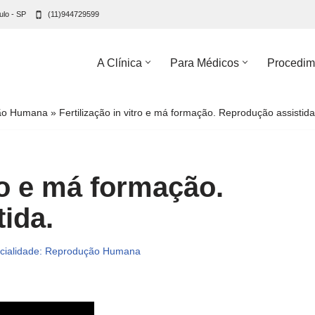
ulo - SP
(11)944729599
A Clínica
Para Médicos
Procedim
ção Humana
»
Fertilização in vitro e má formação. Reprodução assistida
ro e má formação.
ida.
cialidade: Reprodução Humana