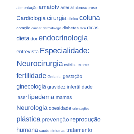
amatotv
arterial
alimentação
aterosclerose
coluna
Cardiologia
cirurgia
clínica
dicas
coração
diabetes
câncer
dermatologia
dica
endocrinologia
dieta
dor
Especialidade:
entrevista
Neurocirurgia
estética
exame
fertilidade
gestação
Geriatria
ginecologia
gravidez
infertilidade
lipedema
laser
mamas
Neurologia
obesidade
orientações
plástica
prevenção
reprodução
humana
tratamento
saúde
sintomas