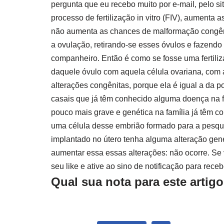
pergunta que eu recebo muito por e-mail, pelo si
processo de fertilização in vitro (FIV), aument
não aumenta as chances de malformação congêni
a ovulação, retirando-se esses óvulos e fazendo
companheiro. Então é como se fosse uma fertiliza
daquele óvulo com aquela célula ovariana, com
alterações congênitas, porque ela é igual a da p
casais que já têm conhecido alguma doença na 
pouco mais grave e genética na família já têm c
uma célula desse embrião formado para a pesqui
implantado no útero tenha alguma alteração genét
aumentar essa essas alterações: não ocorre. Se 
seu like e ative ao sino de notificação para rece
Qual sua nota para este artig