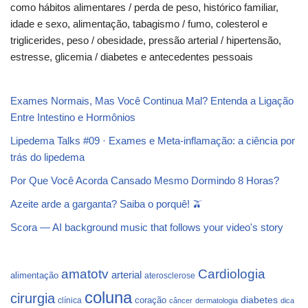
como hábitos alimentares / perda de peso, histórico familiar,
idade e sexo, alimentação, tabagismo / fumo, colesterol e
triglicerides, peso / obesidade, pressão arterial / hipertensão,
estresse, glicemia / diabetes e antecedentes pessoais
Exames Normais, Mas Você Continua Mal? Entenda a Ligação
Entre Intestino e Hormônios
Lipedema Talks #09 · Exames e Meta-inflamação: a ciência por
trás do lipedema
Por Que Você Acorda Cansado Mesmo Dormindo 8 Horas?
Azeite arde a garganta? Saiba o porquê! 🫒
Scora — AI background music that follows your video's story
Cardiologia
amatotv
arterial
alimentação
aterosclerose
coluna
cirurgia
coração
diabetes
clínica
câncer
dermatologia
dica