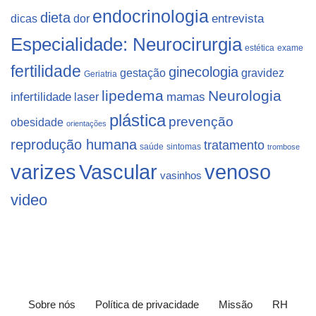
endocrinologia
dieta
dicas
dor
entrevista
Especialidade: Neurocirurgia
estética
exame
fertilidade
ginecologia
gestação
gravidez
Geriatria
lipedema
Neurologia
infertilidade
laser
mamas
plástica
prevenção
obesidade
orientações
reprodução humana
tratamento
saúde
sintomas
trombose
varizes
Vascular
venoso
vasinhos
video
Sobre nós
Política de privacidade
Missão
RH