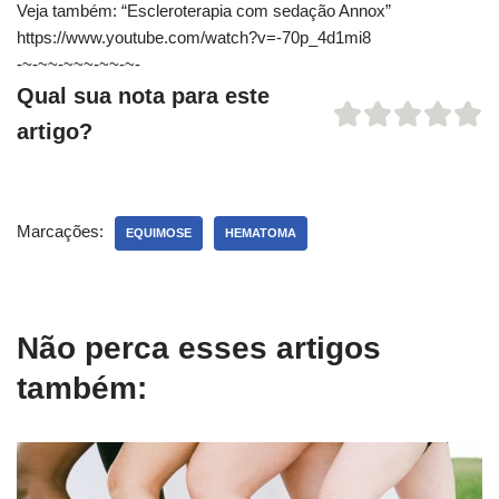
Veja também: “Escleroterapia com sedação Annox”
https://www.youtube.com/watch?v=-70p_4d1mi8
-~-~~-~~~-~~-~-
Qual sua nota para este
artigo?
Marcações:
EQUIMOSE
HEMATOMA
Não perca esses artigos
também: