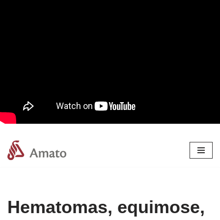
Pular
para
o
conteúdo
Hematomas, equimose,