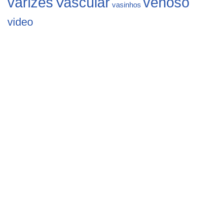
varizes
Vascular
venoso
vasinhos
video