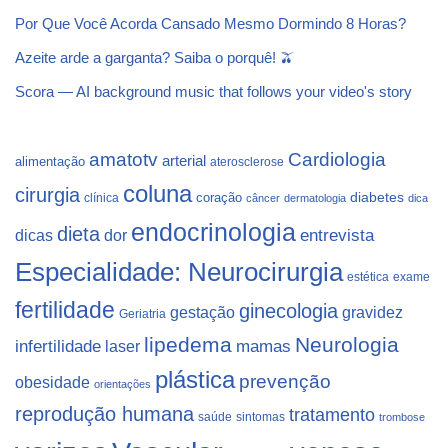
Por Que Você Acorda Cansado Mesmo Dormindo 8 Horas?
Azeite arde a garganta? Saiba o porquê! 🫒
Scora — AI background music that follows your video's story
Cardiologia
amatotv
arterial
alimentação
aterosclerose
coluna
cirurgia
coração
diabetes
clínica
câncer
dermatologia
dica
endocrinologia
dieta
dicas
dor
entrevista
Especialidade: Neurocirurgia
estética
exame
fertilidade
ginecologia
gestação
gravidez
Geriatria
lipedema
Neurologia
infertilidade
laser
mamas
plástica
prevenção
obesidade
orientações
reprodução humana
tratamento
saúde
sintomas
trombose