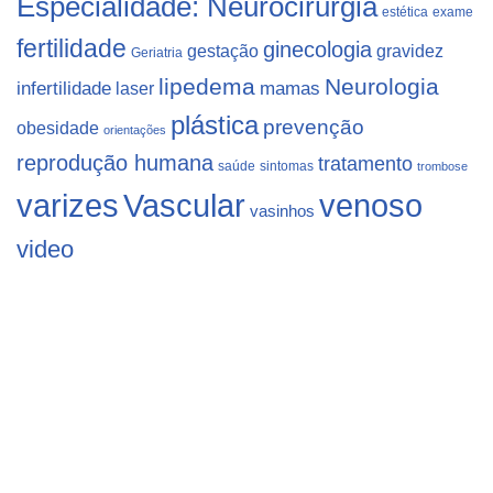
Especialidade: Neurocirurgia
estética
exame
fertilidade
ginecologia
gestação
gravidez
Geriatria
lipedema
Neurologia
infertilidade
laser
mamas
plástica
prevenção
obesidade
orientações
reprodução humana
tratamento
saúde
sintomas
trombose
varizes
Vascular
venoso
vasinhos
video