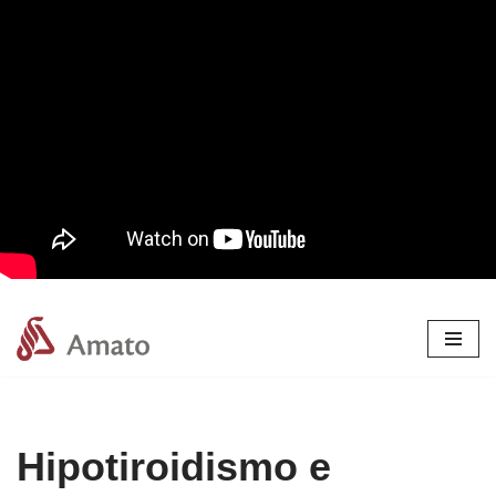
Pular
para
o
conteúdo
Hipotiroidismo e