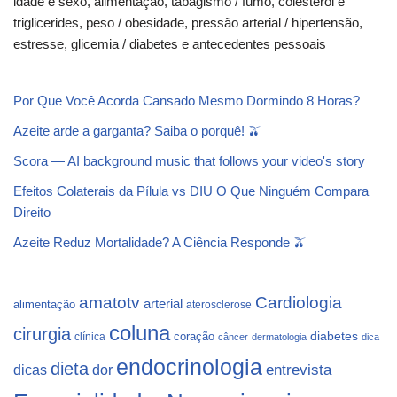
idade e sexo, alimentação, tabagismo / fumo, colesterol e
triglicerides, peso / obesidade, pressão arterial / hipertensão,
estresse, glicemia / diabetes e antecedentes pessoais
Por Que Você Acorda Cansado Mesmo Dormindo 8 Horas?
Azeite arde a garganta? Saiba o porquê! 🫒
Scora — AI background music that follows your video's story
Efeitos Colaterais da Pílula vs DIU O Que Ninguém Compara
Direito
Azeite Reduz Mortalidade? A Ciência Responde 🫒
Cardiologia
amatotv
arterial
alimentação
aterosclerose
coluna
cirurgia
coração
diabetes
clínica
câncer
dermatologia
dica
endocrinologia
dieta
dicas
dor
entrevista