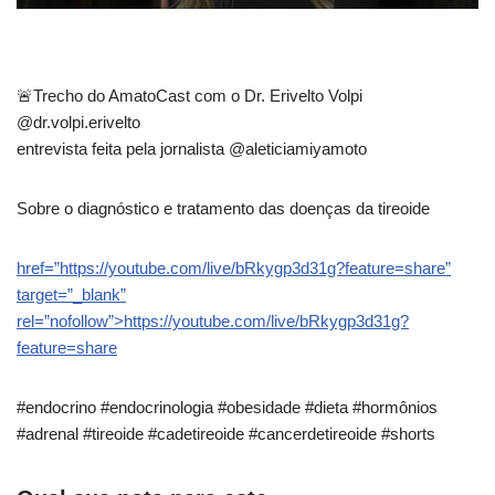
🚨Trecho do AmatoCast com o Dr. Erivelto Volpi
@dr.volpi.erivelto
entrevista feita pela jornalista @aleticiamiyamoto
Sobre o diagnóstico e tratamento das doenças da tireoide
href=”https://youtube.com/live/bRkygp3d31g?feature=share”
target=”_blank”
rel=”nofollow”>https://youtube.com/live/bRkygp3d31g?
feature=share
#endocrino #endocrinologia #obesidade #dieta #hormônios
#adrenal #tireoide #cadetireoide #cancerdetireoide #shorts