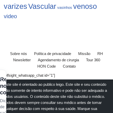
varizes
Vascular
venoso
vasinhos
video
Sobre nós
Política de privacidade
Missão
RH
Newsletter
Agendamento de cirurgia
Tour 360
HON Code
Contato
[elfsight_whatsapp_chat id="1"]
×
Receba
Este site é orientado ao publico leigo. Este site e seu conteúdo
nossos
são somente de intento informativo e pode não ser adequado a
conteúdos
todos usuários. O conteúdo deste site não substitui o
médico
.
Dicas
Todos devem sempre consultar seu
médico
antes de tomar
de
qualquer decisão com respeito à sua saúde.
Marque sua
saúde