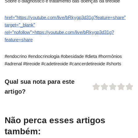
Sobre o diagnóstico e tratamento das doenças da tireoide
href=”https://youtube.com/live/bRkygp3d31g?feature=share”
target=”_blank”
rel=”nofollow”>https://youtube.com/live/bRkygp3d31g?
feature=share
#endocrino #endocrinologia #obesidade #dieta #hormônios
#adrenal #tireoide #cadetireoide #cancerdetireoide #shorts
Qual sua nota para este
artigo?
Não perca esses artigos
também: