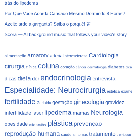
trás do lipedema
Por Que Você Acorda Cansado Mesmo Dormindo 8 Horas?
Azeite arde a garganta? Saiba o porquê! 🫒
Scora — AI background music that follows your video's story
Cardiologia
amatotv
arterial
alimentação
aterosclerose
coluna
cirurgia
coração
diabetes
clínica
câncer
dermatologia
dica
endocrinologia
dieta
dicas
dor
entrevista
Especialidade: Neurocirurgia
estética
exame
fertilidade
ginecologia
gestação
gravidez
Geriatria
lipedema
Neurologia
infertilidade
laser
mamas
plástica
prevenção
obesidade
orientações
reprodução humana
tratamento
saúde
sintomas
trombose