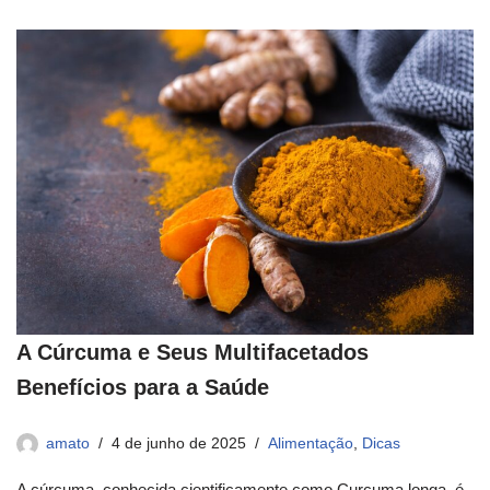
A Cúrcuma e Seus Multifacetados
Benefícios para a Saúde
amato
4 de junho de 2025
Alimentação
,
Dicas
A cúrcuma, conhecida cientificamente como Curcuma longa, é