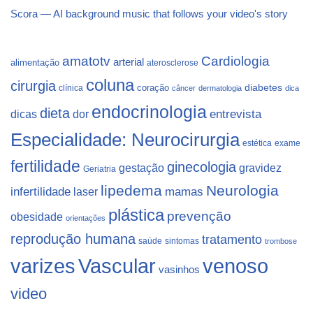
Scora — AI background music that follows your video's story
Cardiologia
amatotv
arterial
alimentação
aterosclerose
coluna
cirurgia
coração
diabetes
clínica
câncer
dermatologia
dica
endocrinologia
dieta
dicas
dor
entrevista
Especialidade: Neurocirurgia
estética
exame
fertilidade
ginecologia
gestação
gravidez
Geriatria
lipedema
Neurologia
infertilidade
laser
mamas
plástica
prevenção
obesidade
orientações
reprodução humana
tratamento
saúde
sintomas
trombose
varizes
Vascular
venoso
vasinhos
video