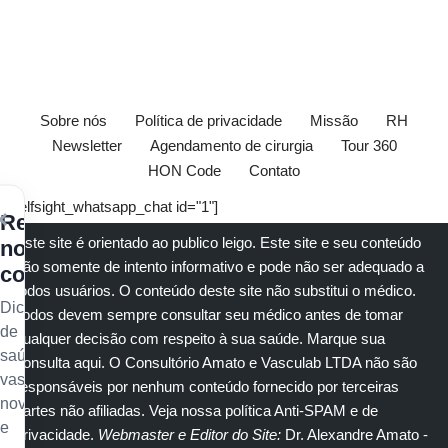
Sobre nós
Política de privacidade
Missão
RH
Newsletter
Agendamento de cirurgia
Tour 360
HON Code
Contato
[elfsight_whatsapp_chat id="1"]
×
Receba
Este site é orientado ao publico leigo. Este site e seu conteúdo
nossos
são somente de intento informativo e pode não ser adequado a
conteúdos
todos usuários. O conteúdo deste site não substitui o
médico
.
Dicas
Todos devem sempre consultar seu
médico
antes de tomar
de
qualquer decisão com respeito à sua saúde.
Marque sua
saúde
consulta aqui
. O Consultório Amato e
Vasculab
LTDA não são
vascular,
responsáveis por nenhum conteúdo fornecido por terceiras
novidades
partes não afiliadas.
Veja nossa política Anti-SPAM e de
e
privacidade
.
Webmaster e Editor do Site:
Dr. Alexandre Amato
-