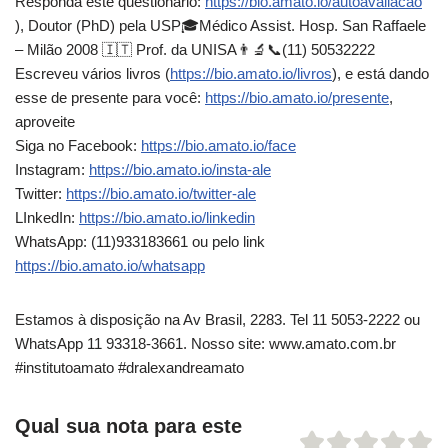
Responda este questionário:
https://bio.amato.io/autoavaliacao
), Doutor (PhD) pela USP🎓Médico Assist. Hosp. San Raffaele
– Milão 2008 🇮🇹 Prof. da UNISA👨‍🔬📞(11) 50532222
Escreveu vários livros (
https://bio.amato.io/livros
), e está dando
esse de presente para você:
https://bio.amato.io/presente
,
aproveite
Siga no Facebook:
https://bio.amato.io/face
Instagram:
https://bio.amato.io/insta-ale
Twitter:
https://bio.amato.io/twitter-ale
LInkedIn:
https://bio.amato.io/linkedin
WhatsApp: (11)933183661 ou pelo link
https://bio.amato.io/whatsapp
Estamos à disposição na Av Brasil, 2283. Tel 11 5053-2222 ou
WhatsApp 11 93318-3661. Nosso site: www.amato.com.br
#institutoamato #dralexandreamato
Qual sua nota para este