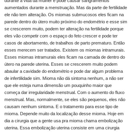
durante a vida da mulher e pode causar sangramentos
aumentados durante a menstruação. Mas da parte de fertilidade
ele não tem alteração. Os miomas submucosos eles ficam na
parede dentro do útero muito próximo do endométrio e esse sim
se crescerem muito, podem ter alteração na fertilidade porque
eles vão competir com o espaço do feto crescer e pode ter
casos de abortamento, de trabalhos de parto prematuro. Então
esses merecem ser tratados. Existem os miomas intramurais.
Esses miomas intramurais eles ficam na camada de dentro do
útero na parede uterina. Esses se crescerem muito podem
abaular a cavidade do endométrio e pode dar algum problema
de infertilidade sim. Mioma não dá sintoma nenhum, a não ser
que ele esteja numa dimensão um pouquinho maior que
começa dar irregularidade menstrual. Com o aumento do fluxo
menstrual. Mas, normalmente, se eles são pequenos, eles não
causam nenhum sintoma. E o tratamento para esse tipo de
mioma. Depende muito da localização desse mioma. Hoje em
dia a cirurgia que a gente usa pra mioma chama embolização
uterina. Essa embolização uterina consiste em uma cirurgia