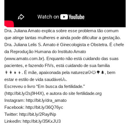
Dra. Juliana Amato explica sobre esse problema tão comum
que atinge tantas mulheres e ainda pode dificultar a gestação.
Dra. Juliana Lelis S. Amato é Ginecologista e Obstetra. É chefe
da Reprodução Humana do Instituto Amato
(www.amato.com.br). Enquanto não está cuidando das suas
pacientes, e fazendo FIVs, está cuidando de sua familia
👨‍👩‍👧‍👦. É mãe, apaixonada pela natureza🐶🐱🌳🌲, bem
estar e estilo de vida saudável🚴.
Escreveu o livro “Em busca da fertilidade.”
(http://bit.ly/2sj9H4X), e autora do site fertilidade.org
Instagram: http://bit.ly/dra_amato
Facebook: http://bit.ly/36Q76yc
Twitter: http://bit.ly/2RaylNp
LinkedIn: http://bit.ly/35KxJU3