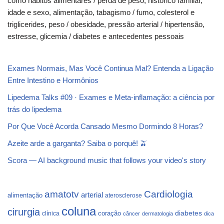
como hábitos alimentares / perda de peso, histórico familiar,
idade e sexo, alimentação, tabagismo / fumo, colesterol e
triglicerides, peso / obesidade, pressão arterial / hipertensão,
estresse, glicemia / diabetes e antecedentes pessoais
Exames Normais, Mas Você Continua Mal? Entenda a Ligação
Entre Intestino e Hormônios
Lipedema Talks #09 · Exames e Meta-inflamação: a ciência por
trás do lipedema
Por Que Você Acorda Cansado Mesmo Dormindo 8 Horas?
Azeite arde a garganta? Saiba o porquê! 🫒
Scora — AI background music that follows your video's story
Cardiologia
amatotv
arterial
alimentação
aterosclerose
coluna
cirurgia
coração
diabetes
clínica
câncer
dermatologia
dica