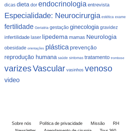
endocrinologia
dieta
dicas
dor
entrevista
Especialidade: Neurocirurgia
estética
exame
fertilidade
ginecologia
gestação
gravidez
Geriatria
lipedema
Neurologia
infertilidade
laser
mamas
plástica
prevenção
obesidade
orientações
reprodução humana
tratamento
saúde
sintomas
trombose
varizes
Vascular
venoso
vasinhos
video
Sobre nós
Política de privacidade
Missão
RH
Newsletter
Agendamento de cirurgia
Tour 360