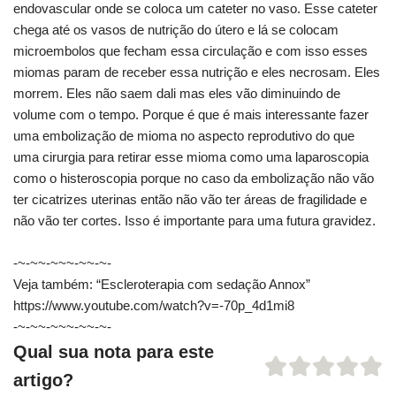
endovascular onde se coloca um cateter no vaso. Esse cateter
chega até os vasos de nutrição do útero e lá se colocam
microembolos que fecham essa circulação e com isso esses
miomas param de receber essa nutrição e eles necrosam. Eles
morrem. Eles não saem dali mas eles vão diminuindo de
volume com o tempo. Porque é que é mais interessante fazer
uma embolização de mioma no aspecto reprodutivo do que
uma cirurgia para retirar esse mioma como uma laparoscopia
como o histeroscopia porque no caso da embolização não vão
ter cicatrizes uterinas então não vão ter áreas de fragilidade e
não vão ter cortes. Isso é importante para uma futura gravidez.
-~-~~-~~~-~~-~-
Veja também: “Escleroterapia com sedação Annox”
https://www.youtube.com/watch?v=-70p_4d1mi8
-~-~~-~~~-~~-~-
Qual sua nota para este
artigo?