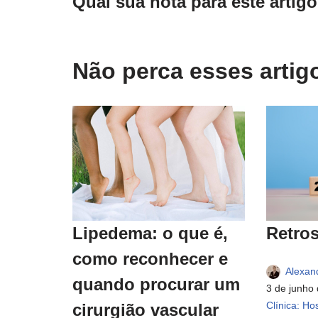
Qual sua nota para este artig
Não perca esses arti
Retros
Lipedema: o que é,
como reconhecer e
Alexan
quando procurar um
3 de junho
Clínica: Hos
cirurgião vascular