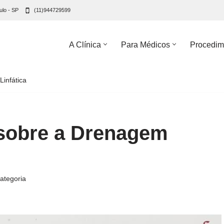
ulo - SP
(11)944729599
A Clínica
Para Médicos
Procedim
infática
 sobre a Drenagem
ategoria