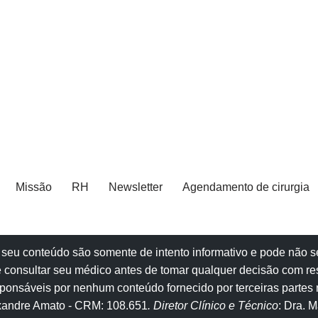
Missão
RH
Newsletter
Agendamento de cirurgia
e e seu conteúdo são somente de intento informativo e pode não
 consultar seu
médico
antes de tomar qualquer decisão com re
onsáveis por nenhum conteúdo fornecido por terceiras partes n
exandre Amato
- CRM: 108.651
. Diretor Clínico e Técnico
: Dra. 