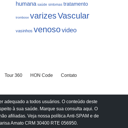
humana
tratamento
saúde
sintomas
varizes
Vascular
trombose
venoso
video
vasinhos
Tour 360
HON Code
Contato
 ser adequado a todos usuários. O conteúdo deste
speito à sua saúde.
Marque sua consulta aqui
. O
ão afiliadas.
Veja nossa política Anti-SPAM e de
Marisa Amato CRM 30400 RTE 056950.