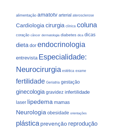
amatotv
arterial
alimentação
aterosclerose
coluna
Cardiologia
cirurgia
clínica
dicas
coração
diabetes
câncer
dermatologia
dica
endocrinologia
dieta
dor
Especialidade:
entrevista
Neurocirurgia
estética
exame
fertilidade
gestação
Geriatria
ginecologia
gravidez
infertilidade
lipedema
laser
mamas
Neurologia
obesidade
orientações
plástica
prevenção
reprodução