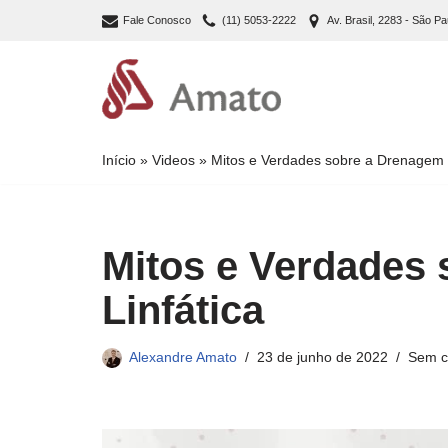
Fale Conosco
(11) 5053-2222
Av. Brasil, 2283 - São Pa
Pular
para
o
conteúdo
Início
»
Videos
»
Mitos e Verdades sobre a Drenagem L
Mitos e Verdades
Linfática
Alexandre Amato
23 de junho de 2022
Sem c