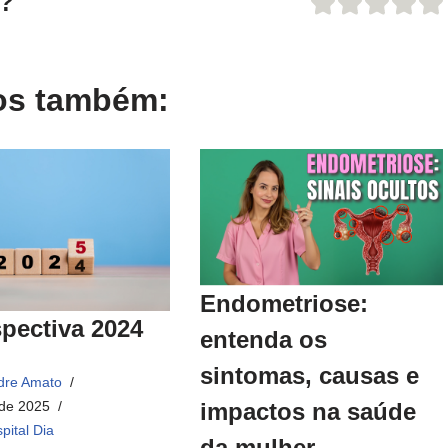
o?
gos também:
Endometriose:
pectiva 2024
entenda os
sintomas, causas e
dre Amato
impactos na saúde
 de 2025
pital Dia
da mulher