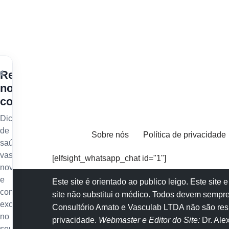
×
Receba
nossos
conteúdos
Dicas
de
Sobre nós
Política de privacidade
saúde
vascular,
[elfsight_whatsapp_chat id="1"]
novidades
e
Este site é orientado ao publico leigo. Este sit
conteúdo
site não substitui o
médico
. Todos devem sempre
exclusivo
Consultório Amato e
Vasculab
LTDA não são resp
no
privacidade
.
Webmaster e Editor do Site:
Dr. Al
seu