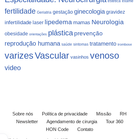
estética
exame
fertilidade
ginecologia
gestação
gravidez
Geriatria
lipedema
Neurologia
infertilidade
laser
mamas
plástica
prevenção
obesidade
orientações
reprodução humana
tratamento
saúde
sintomas
trombose
varizes
Vascular
venoso
vasinhos
video
Sobre nós
Política de privacidade
Missão
RH
Newsletter
Agendamento de cirurgia
Tour 360
HON Code
Contato