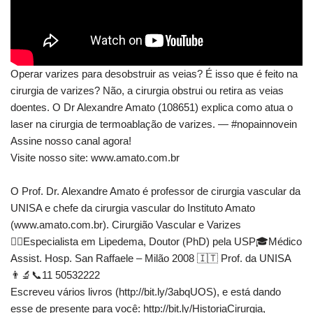
Operar varizes para desobstruir as veias? É isso que é feito na
cirurgia de varizes? Não, a cirurgia obstrui ou retira as veias
doentes. O Dr Alexandre Amato (108651) explica como atua o
laser na cirurgia de termoablação de varizes. — #nopainnovein
Assine nosso canal agora!
Visite nosso site: www.amato.com.br
O Prof. Dr. Alexandre Amato é professor de cirurgia vascular da
UNISA e chefe da cirurgia vascular do Instituto Amato
(www.amato.com.br). Cirurgião Vascular e Varizes
👨‍⚕Especialista em Lipedema, Doutor (PhD) pela USP🎓Médico
Assist. Hosp. San Raffaele – Milão 2008 🇮🇹 Prof. da UNISA
👨‍🔬📞11 50532222
Escreveu vários livros (http://bit.ly/3abqUOS), e está dando
esse de presente para você: http://bit.ly/HistoriaCirurgia,