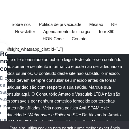
Sobre nós
Política de privacidade
Missão
RH
Newsletter
Agendamento de cirurgia
Tour 360
HON Code
Contato
[elfsight_whatsapp_chat id="1"]
×
Receba
Este site é orientado ao publico leigo. Este site e seu conteúdo
nossos
são somente de intento informativo e pode não ser adequado a
conteúdos
todos usuários. O conteúdo deste site não substitui o
médico
.
Dicas
Todos devem sempre consultar seu
médico
antes de tomar
de
qualquer decisão com respeito à sua saúde.
Marque sua
saúde
consulta aqui
. O Consultório Amato e
Vasculab
LTDA não são
vascular,
responsáveis por nenhum conteúdo fornecido por terceiras
novidades
partes não afiliadas.
Veja nossa política Anti-SPAM e de
e
privacidade
.
Webmaster e Editor do Site:
Dr. Alexandre Amato
-
conteúdo
CRM: 108.651
. Diretor Clínico e Técnico
: Dra. Marisa Amato
exclusivo
Este site utiliza cookies para permitir uma melhor experiência
CRM 30400 RTE 056950.