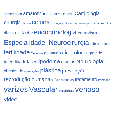
Cardiologia
amatotv
arterial
alimentação
aterosclerose
coluna
cirurgia
coração
diabetes
clínica
câncer
dermatologia
dica
endocrinologia
dieta
dicas
dor
entrevista
Especialidade: Neurocirurgia
estética
exame
fertilidade
ginecologia
gestação
gravidez
Geriatria
lipedema
Neurologia
infertilidade
laser
mamas
plástica
prevenção
obesidade
orientações
reprodução humana
tratamento
saúde
sintomas
trombose
varizes
Vascular
venoso
vasinhos
video