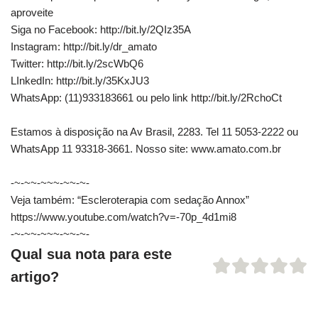
aproveite
Siga no Facebook: http://bit.ly/2QIz35A
Instagram: http://bit.ly/dr_amato
Twitter: http://bit.ly/2scWbQ6
LInkedIn: http://bit.ly/35KxJU3
WhatsApp: (11)933183661 ou pelo link http://bit.ly/2RchoCt
Estamos à disposição na Av Brasil, 2283. Tel 11 5053-2222 ou
WhatsApp 11 93318-3661. Nosso site: www.amato.com.br
-~-~~-~~~-~~-~-
Veja também: “Escleroterapia com sedação Annox”
https://www.youtube.com/watch?v=-70p_4d1mi8
-~-~~-~~~-~~-~-
Qual sua nota para este
artigo?