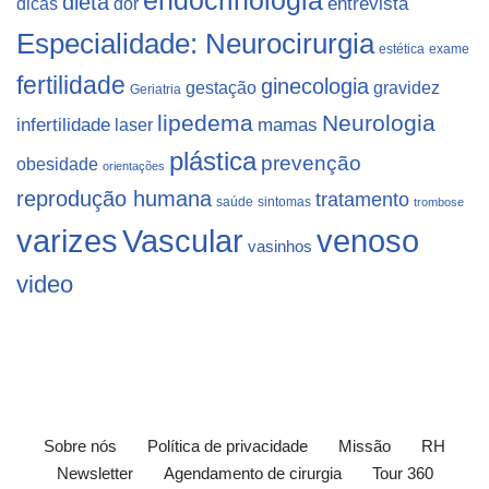
endocrinologia
dieta
dicas
dor
entrevista
Especialidade: Neurocirurgia
estética
exame
fertilidade
ginecologia
gestação
gravidez
Geriatria
lipedema
Neurologia
infertilidade
laser
mamas
plástica
prevenção
obesidade
orientações
reprodução humana
tratamento
saúde
sintomas
trombose
varizes
Vascular
venoso
vasinhos
video
Sobre nós
Política de privacidade
Missão
RH
Newsletter
Agendamento de cirurgia
Tour 360