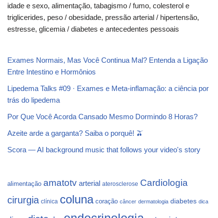
idade e sexo, alimentação, tabagismo / fumo, colesterol e
triglicerides, peso / obesidade, pressão arterial / hipertensão,
estresse, glicemia / diabetes e antecedentes pessoais
Exames Normais, Mas Você Continua Mal? Entenda a Ligação
Entre Intestino e Hormônios
Lipedema Talks #09 · Exames e Meta-inflamação: a ciência por
trás do lipedema
Por Que Você Acorda Cansado Mesmo Dormindo 8 Horas?
Azeite arde a garganta? Saiba o porquê! 🫒
Scora — AI background music that follows your video's story
Cardiologia
amatotv
arterial
alimentação
aterosclerose
coluna
cirurgia
coração
diabetes
clínica
câncer
dermatologia
dica