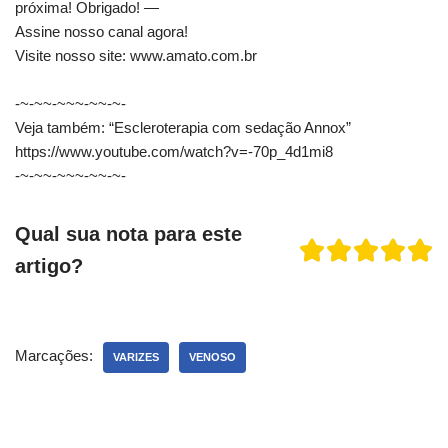
próxima! Obrigado! —
Assine nosso canal agora!
Visite nosso site: www.amato.com.br
-~-~~-~~~-~~-~-
Veja também: “Escleroterapia com sedação Annox”
https://www.youtube.com/watch?v=-70p_4d1mi8
-~-~~-~~~-~~-~-
Qual sua nota para este
artigo?
Marcações:
VARIZES
VENOSO