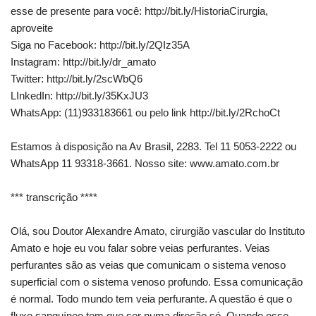
esse de presente para você: http://bit.ly/HistoriaCirurgia,
aproveite
Siga no Facebook: http://bit.ly/2QIz35A
Instagram: http://bit.ly/dr_amato
Twitter: http://bit.ly/2scWbQ6
LInkedIn: http://bit.ly/35KxJU3
WhatsApp: (11)933183661 ou pelo link http://bit.ly/2RchoCt
Estamos à disposição na Av Brasil, 2283. Tel 11 5053-2222 ou
WhatsApp 11 93318-3661. Nosso site: www.amato.com.br
*** transcrição ****
Olá, sou Doutor Alexandre Amato, cirurgião vascular do Instituto
Amato e hoje eu vou falar sobre veias perfurantes. Veias
perfurantes são as veias que comunicam o sistema venoso
superficial com o sistema venoso profundo. Essa comunicação
é normal. Todo mundo tem veia perfurante. A questão é que o
fluxo sanguíneo tem que ser numa direção só. Quando esse