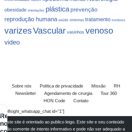
plástica
prevenção
obesidade
orientações
reprodução humana
tratamento
saúde
sintomas
trombose
varizes
Vascular
venoso
vasinhos
video
Sobre nós
Política de privacidade
Missão
RH
Newsletter
Agendamento de cirurgia
Tour 360
HON Code
Contato
[elfsight_whatsapp_chat id="1"]
×
Receba
Este site é orientado ao publico leigo. Este site e seu conteúdo
nossos
são somente de intento informativo e pode não ser adequado a
conteúdos