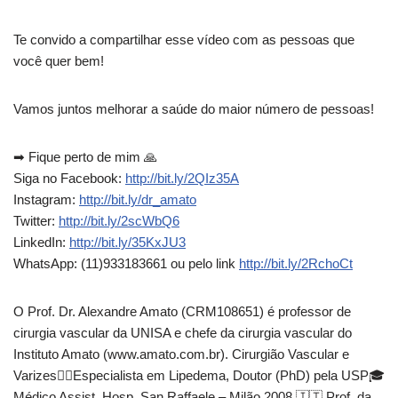
Te convido a compartilhar esse vídeo com as pessoas que
você quer bem!
Vamos juntos melhorar a saúde do maior número de pessoas!
➡ Fique perto de mim 🙏
Siga no Facebook:
http://bit.ly/2QIz35A
Instagram:
http://bit.ly/dr_amato
Twitter:
http://bit.ly/2scWbQ6
LinkedIn:
http://bit.ly/35KxJU3
WhatsApp: (11)933183661 ou pelo link
http://bit.ly/2RchoCt
O Prof. Dr. Alexandre Amato (CRM108651) é professor de
cirurgia vascular da UNISA e chefe da cirurgia vascular do
Instituto Amato (www.amato.com.br). Cirurgião Vascular e
Varizes👨‍⚕Especialista em Lipedema, Doutor (PhD) pela USP🎓
Médico Assist. Hosp. San Raffaele – Milão 2008 🇮🇹 Prof. da