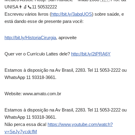
UNISA👨‍🔬📞11 50532222
Escreveu vários livros (
http://bit.ly/3abqUOS
) sobre saúde, e
está dando esse de presente para você:
http://bit.ly/HistoriaCirurgia
, aproveite
Quer ver o Currículo Lattes dele?
http://bit.ly/2tPRA6Y
Estamos à disposição na Av Brasil, 2283. Tel 11 5053-2222 ou
WhatsApp 11 93318-3661.
Website: www.amato.com.br
Estamos à disposição na Av Brasil, 2283. Tel 11 5053-2222 ou
WhatsApp 11 93318-3661.
Não perca essa dica!
https://www.youtube.com/watch?
v=SeJy7ycdcfM