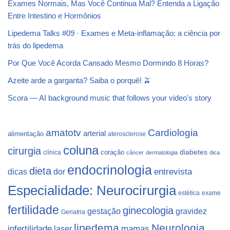
Exames Normais, Mas Você Continua Mal? Entenda a Ligação
Entre Intestino e Hormônios
Lipedema Talks #09 · Exames e Meta-inflamação: a ciência por
trás do lipedema
Por Que Você Acorda Cansado Mesmo Dormindo 8 Horas?
Azeite arde a garganta? Saiba o porquê! 🫒
Scora — AI background music that follows your video's story
Cardiologia
amatotv
arterial
alimentação
aterosclerose
coluna
cirurgia
coração
diabetes
clínica
câncer
dermatologia
dica
endocrinologia
dieta
dicas
dor
entrevista
Especialidade: Neurocirurgia
estética
exame
fertilidade
ginecologia
gestação
gravidez
Geriatria
lipedema
Neurologia
infertilidade
laser
mamas