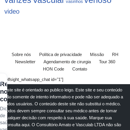
venoso
vasinhos
video
Sobre nós
Política de privacidade
Missão
RH
Newsletter
Agendamento de cirurgia
Tour 360
HON Code
Contato
[elfsight_whatsapp_chat id="1"]
×
Receba
Este site é orientado ao publico leigo. Este site e seu conteúdo
nossos
são somente de intento informativo e pode não ser adequado a
conteúdos
todos usuários. O conteúdo deste site não substitui o
médico
.
Dicas
Todos devem sempre consultar seu
médico
antes de tomar
de
qualquer decisão com respeito à sua saúde.
Marque sua
saúde
consulta aqui
. O Consultório Amato e
Vasculab
LTDA não são
vascular,