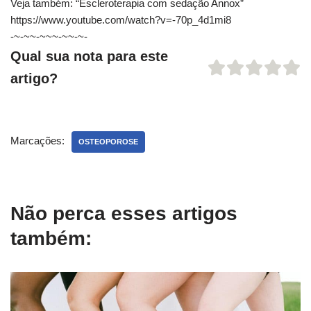
Veja também: “Escleroterapia com sedação Annox”
https://www.youtube.com/watch?v=-70p_4d1mi8
-~-~~-~~~-~~-~-
Qual sua nota para este
artigo?
Marcações:
OSTEOPOROSE
Não perca esses artigos
também: