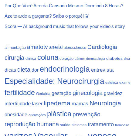
Por Que Você Acorda Cansado Mesmo Dormindo 8 Horas?
Azeite arde a garganta? Saiba o porquê! 🫒
Scora — AI background music that follows your video's story
Cardiologia
amatotv
arterial
alimentação
aterosclerose
coluna
cirurgia
coração
diabetes
clínica
câncer
dermatologia
dica
endocrinologia
dieta
dicas
dor
entrevista
Especialidade: Neurocirurgia
estética
exame
fertilidade
ginecologia
gestação
gravidez
Geriatria
lipedema
Neurologia
infertilidade
laser
mamas
plástica
prevenção
obesidade
orientações
reprodução humana
tratamento
saúde
sintomas
trombose
varizes
Vascular