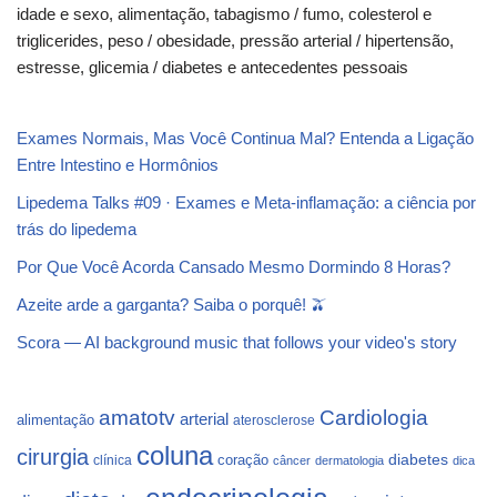
idade e sexo, alimentação, tabagismo / fumo, colesterol e
triglicerides, peso / obesidade, pressão arterial / hipertensão,
estresse, glicemia / diabetes e antecedentes pessoais
Exames Normais, Mas Você Continua Mal? Entenda a Ligação
Entre Intestino e Hormônios
Lipedema Talks #09 · Exames e Meta-inflamação: a ciência por
trás do lipedema
Por Que Você Acorda Cansado Mesmo Dormindo 8 Horas?
Azeite arde a garganta? Saiba o porquê! 🫒
Scora — AI background music that follows your video's story
Cardiologia
amatotv
arterial
alimentação
aterosclerose
coluna
cirurgia
coração
diabetes
clínica
câncer
dermatologia
dica