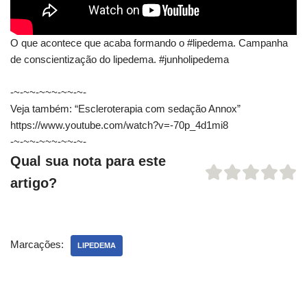
O que acontece que acaba formando o #lipedema. Campanha
de conscientização do lipedema. #junholipedema
-~-~~-~~~-~~-~-
Veja também: “Escleroterapia com sedação Annox”
https://www.youtube.com/watch?v=-70p_4d1mi8
-~-~~-~~~-~~-~-
Qual sua nota para este
artigo?
Marcações:
LIPEDEMA