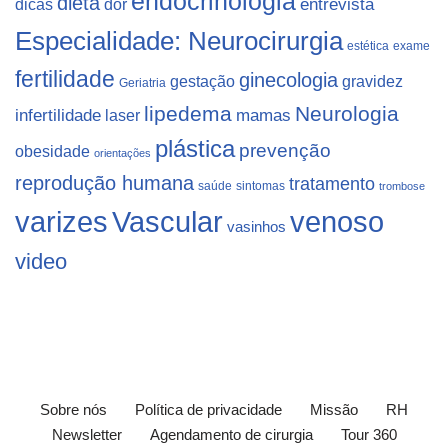
endocrinologia
dieta
dicas
dor
entrevista
Especialidade: Neurocirurgia
estética
exame
fertilidade
ginecologia
gestação
gravidez
Geriatria
lipedema
Neurologia
infertilidade
laser
mamas
plástica
prevenção
obesidade
orientações
reprodução humana
tratamento
saúde
sintomas
trombose
varizes
Vascular
venoso
vasinhos
video
Sobre nós
Política de privacidade
Missão
RH
Newsletter
Agendamento de cirurgia
Tour 360