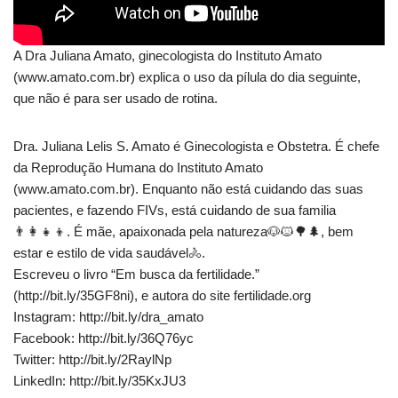
A Dra Juliana Amato, ginecologista do Instituto Amato
(www.amato.com.br) explica o uso da pílula do dia seguinte,
que não é para ser usado de rotina.
Dra. Juliana Lelis S. Amato é Ginecologista e Obstetra. É chefe
da Reprodução Humana do Instituto Amato
(www.amato.com.br). Enquanto não está cuidando das suas
pacientes, e fazendo FIVs, está cuidando de sua familia
👨‍👩‍👧‍👦. É mãe, apaixonada pela natureza🐶🐱🌳🌲, bem
estar e estilo de vida saudável🚴.
Escreveu o livro “Em busca da fertilidade.”
(http://bit.ly/35GF8ni), e autora do site fertilidade.org
Instagram: http://bit.ly/dra_amato
Facebook: http://bit.ly/36Q76yc
Twitter: http://bit.ly/2RaylNp
LinkedIn: http://bit.ly/35KxJU3