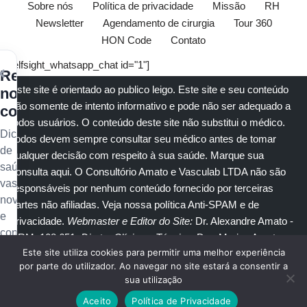
Sobre nós
Política de privacidade
Missão
RH
Newsletter
Agendamento de cirurgia
Tour 360
HON Code
Contato
[elfsight_whatsapp_chat id="1"]
×
Receba
Este site é orientado ao publico leigo. Este site e seu conteúdo
nossos
são somente de intento informativo e pode não ser adequado a
conteúdos
todos usuários. O conteúdo deste site não substitui o
médico
.
Dicas
Todos devem sempre consultar seu
médico
antes de tomar
de
qualquer decisão com respeito à sua saúde.
Marque sua
saúde
consulta aqui
. O Consultório Amato e
Vasculab
LTDA não são
vascular,
responsáveis por nenhum conteúdo fornecido por terceiras
novidades
partes não afiliadas.
Veja nossa política Anti-SPAM e de
e
privacidade
.
Webmaster e Editor do Site:
Dr. Alexandre Amato
-
conteúdo
CRM: 108.651
. Diretor Clínico e Técnico
: Dra. Marisa Amato
exclusivo
Este site utiliza cookies para permitir uma melhor experiência
CRM 30400 RTE 056950.
no
por parte do utilizador. Ao navegar no site estará a consentir a
sua utilização
seu
© Copyright 2023
Amato Consultório Médico
. Todos direitos
e-
Aceito
Política de Privacidade