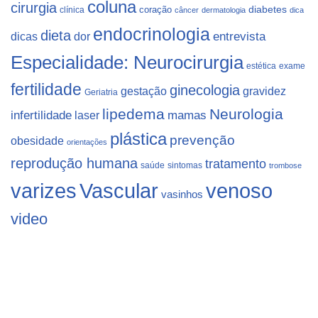
coluna
cirurgia
coração
diabetes
clínica
câncer
dermatologia
dica
endocrinologia
dieta
dicas
dor
entrevista
Especialidade: Neurocirurgia
estética
exame
fertilidade
ginecologia
gestação
gravidez
Geriatria
lipedema
Neurologia
infertilidade
laser
mamas
plástica
prevenção
obesidade
orientações
reprodução humana
tratamento
saúde
sintomas
trombose
varizes
Vascular
venoso
vasinhos
video