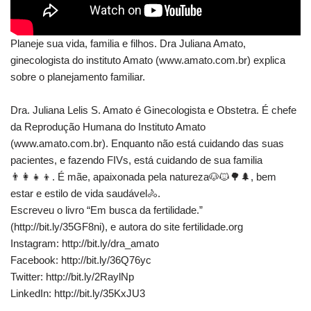
Planeje sua vida, familia e filhos. Dra Juliana Amato,
ginecologista do instituto Amato (www.amato.com.br) explica
sobre o planejamento familiar.
Dra. Juliana Lelis S. Amato é Ginecologista e Obstetra. É chefe
da Reprodução Humana do Instituto Amato
(www.amato.com.br). Enquanto não está cuidando das suas
pacientes, e fazendo FIVs, está cuidando de sua familia
👨‍👩‍👧‍👦. É mãe, apaixonada pela natureza🐶🐱🌳🌲, bem
estar e estilo de vida saudável🚴.
Escreveu o livro “Em busca da fertilidade.”
(http://bit.ly/35GF8ni), e autora do site fertilidade.org
Instagram: http://bit.ly/dra_amato
Facebook: http://bit.ly/36Q76yc
Twitter: http://bit.ly/2RaylNp
LinkedIn: http://bit.ly/35KxJU3