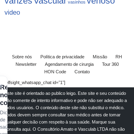
varizes
Vascular
venoso
vasinhos
video
Sobre nós
Política de privacidade
Missão
RH
Newsletter
Agendamento de cirurgia
Tour 360
HON Code
Contato
[elfsight_whatsapp_chat id="1"]
×
Receba
Este site é orientado ao publico leigo. Este site e seu conteúdo
nossos
são somente de intento informativo e pode não ser adequado a
conteúdos
todos usuários. O conteúdo deste site não substitui o
médico
.
Dicas
Todos devem sempre consultar seu
médico
antes de tomar
de
qualquer decisão com respeito à sua saúde.
Marque sua
saúde
consulta aqui
. O Consultório Amato e
Vasculab
LTDA não são