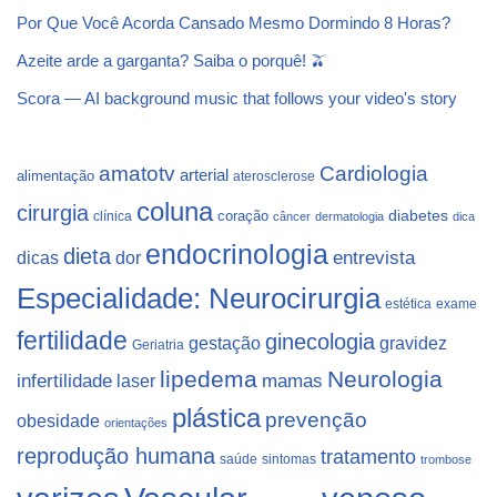
Por Que Você Acorda Cansado Mesmo Dormindo 8 Horas?
Azeite arde a garganta? Saiba o porquê! 🫒
Scora — AI background music that follows your video's story
Cardiologia
amatotv
arterial
alimentação
aterosclerose
coluna
cirurgia
coração
diabetes
clínica
câncer
dermatologia
dica
endocrinologia
dieta
dicas
dor
entrevista
Especialidade: Neurocirurgia
estética
exame
fertilidade
ginecologia
gestação
gravidez
Geriatria
lipedema
Neurologia
infertilidade
laser
mamas
plástica
prevenção
obesidade
orientações
reprodução humana
tratamento
saúde
sintomas
trombose