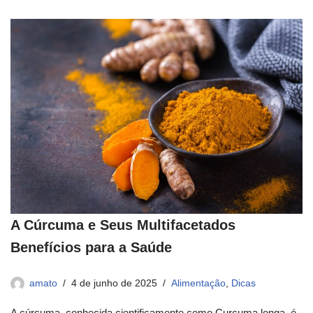
A Cúrcuma e Seus Multifacetados
Benefícios para a Saúde
amato
4 de junho de 2025
Alimentação
,
Dicas
A cúrcuma, conhecida cientificamente como Curcuma longa, é