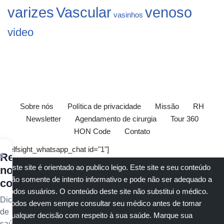
varizes
Vascular
venoso
vasinhos
video
Sobre nós
Política de privacidade
Missão
RH
Newsletter
Agendamento de cirurgia
Tour 360
HON Code
Contato
[elfsight_whatsapp_chat id="1"]
×
Receba
Este site é orientado ao publico leigo. Este site e seu conteúdo
nossos
são somente de intento informativo e pode não ser adequado a
conteúdos
todos usuários. O conteúdo deste site não substitui o
médico
.
Dicas
Todos devem sempre consultar seu
médico
antes de tomar
de
qualquer decisão com respeito à sua saúde.
Marque sua
saúde