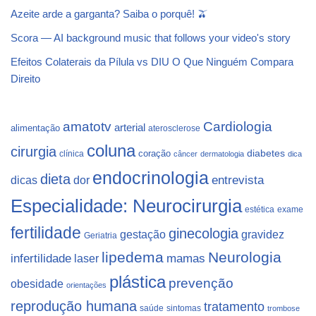
Azeite arde a garganta? Saiba o porquê! 🫒
Scora — AI background music that follows your video's story
Efeitos Colaterais da Pílula vs DIU O Que Ninguém Compara
Direito
Cardiologia
amatotv
arterial
alimentação
aterosclerose
coluna
cirurgia
coração
diabetes
clínica
câncer
dermatologia
dica
endocrinologia
dieta
dicas
dor
entrevista
Especialidade: Neurocirurgia
estética
exame
fertilidade
ginecologia
gestação
gravidez
Geriatria
lipedema
Neurologia
infertilidade
laser
mamas
plástica
prevenção
obesidade
orientações
reprodução humana
tratamento
saúde
sintomas
trombose