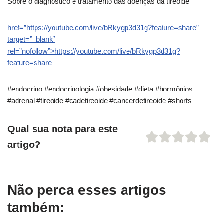
Sobre o diagnóstico e tratamento das doenças da tireoide
href=”https://youtube.com/live/bRkygp3d31g?feature=share”
target=”_blank”
rel=”nofollow”>https://youtube.com/live/bRkygp3d31g?
feature=share
#endocrino #endocrinologia #obesidade #dieta #hormônios
#adrenal #tireoide #cadetireoide #cancerdetireoide #shorts
Qual sua nota para este
artigo?
Não perca esses artigos
também: