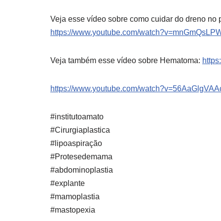
Veja esse vídeo sobre como cuidar do dreno no p
https://www.youtube.com/watch?v=mnGmQsLP
Veja também esse vídeo sobre Hematoma:
http
https://www.youtube.com/watch?v=56AaGlgVAA
#institutoamato
#Cirurgiaplastica
#lipoaspiração
#Protesedemama
#abdominoplastia
#explante
#mamoplastia
#mastopexia