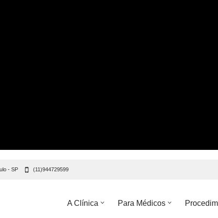
ulo - SP
(11)944729599
A Clínica
Para Médicos
Procedim