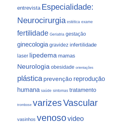
Especialidade:
entrevista
Neurocirurgia
estética
exame
fertilidade
gestação
Geriatria
ginecologia
gravidez
infertilidade
lipedema
laser
mamas
Neurologia
obesidade
orientações
plástica
prevenção
reprodução
humana
tratamento
saúde
sintomas
varizes
Vascular
trombose
venoso
video
vasinhos