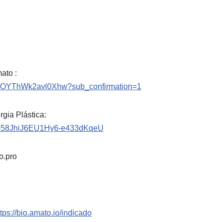
ato :
_OYThWk2avl0Xhw?sub_confirmation=1
rgia Plástica:
pXG58JhiJ6EU1Hy6-e433dKqeU
o.pro
ttps://bio.amato.io/indicado