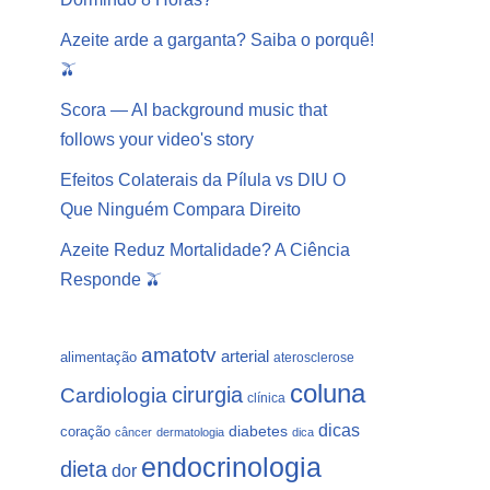
Azeite arde a garganta? Saiba o porquê!
🫒
Scora — AI background music that
follows your video's story
Efeitos Colaterais da Pílula vs DIU O
Que Ninguém Compara Direito
Azeite Reduz Mortalidade? A Ciência
Responde 🫒
amatotv
arterial
alimentação
aterosclerose
coluna
Cardiologia
cirurgia
clínica
dicas
coração
diabetes
câncer
dermatologia
dica
endocrinologia
dieta
dor