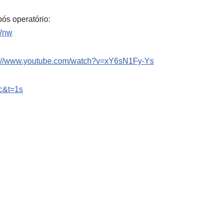
ós operatório:
Wnw
s://www.youtube.com/watch?v=xY6sN1Fy-Ys
c&t=1s