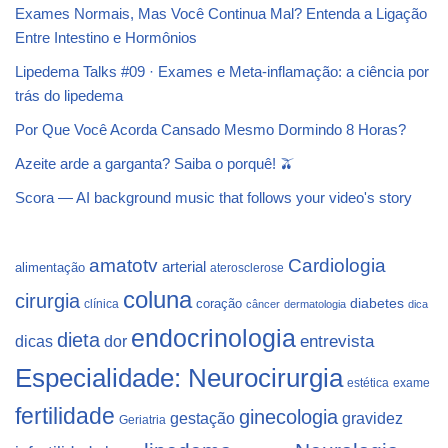
Exames Normais, Mas Você Continua Mal? Entenda a Ligação
Entre Intestino e Hormônios
Lipedema Talks #09 · Exames e Meta-inflamação: a ciência por
trás do lipedema
Por Que Você Acorda Cansado Mesmo Dormindo 8 Horas?
Azeite arde a garganta? Saiba o porquê! 🫒
Scora — AI background music that follows your video's story
Cardiologia
amatotv
arterial
alimentação
aterosclerose
coluna
cirurgia
coração
diabetes
clínica
câncer
dermatologia
dica
endocrinologia
dieta
dicas
dor
entrevista
Especialidade: Neurocirurgia
estética
exame
fertilidade
ginecologia
gestação
gravidez
Geriatria