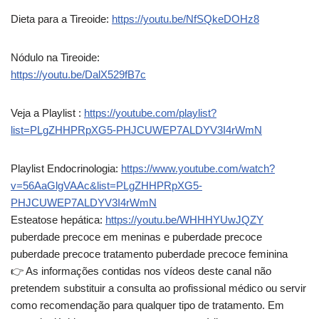
Dieta para a Tireoide:
https://youtu.be/NfSQkeDOHz8
Nódulo na Tireoide:
https://youtu.be/DalX529fB7c
Veja a Playlist :
https://youtube.com/playlist?
list=PLgZHHPRpXG5-PHJCUWEP7ALDYV3I4rWmN
Playlist Endocrinologia:
https://www.youtube.com/watch?
v=56AaGlgVAAc&list=PLgZHHPRpXG5-
PHJCUWEP7ALDYV3I4rWmN
Esteatose hepática:
https://youtu.be/WHHHYUwJQZY
puberdade precoce em meninas e puberdade precoce
puberdade precoce tratamento puberdade precoce feminina
👉️ As informações contidas nos vídeos deste canal não
pretendem substituir a consulta ao profissional médico ou servir
como recomendação para qualquer tipo de tratamento. Em