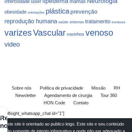
lipedema
Neurologia
infertilidade
laser
mamas
plástica
prevenção
obesidade
orientações
reprodução humana
tratamento
saúde
sintomas
trombose
varizes
Vascular
venoso
vasinhos
video
Sobre nós
Política de privacidade
Missão
RH
Newsletter
Agendamento de cirurgia
Tour 360
HON Code
Contato
[elfsight_whatsapp_chat id="1"]
×
Receba
Este site é orientado ao publico leigo. Este site e seu conteúdo
nossos
são somente de intento informativo e pode não ser adequado a