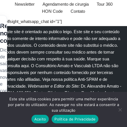
Newsletter
Agendamento de cirurgia
Tour 360
HON Code
Contato
[elfsight_whatsapp_chat id="1"]
×
Receba
Este site é orientado ao publico leigo. Este site e seu conteúdo
nossos
são somente de intento informativo e pode não ser adequado a
conteúdos
todos usuários. O conteúdo deste site não substitui o
médico
.
Dicas
Todos devem sempre consultar seu
médico
antes de tomar
de
qualquer decisão com respeito à sua saúde.
Marque sua
saúde
consulta aqui
. O Consultório Amato e
Vasculab
LTDA não são
vascular,
responsáveis por nenhum conteúdo fornecido por terceiras
novidades
partes não afiliadas.
Veja nossa política Anti-SPAM e de
e
privacidade
.
Webmaster e Editor do Site:
Dr. Alexandre Amato
-
conteúdo
CRM: 108.651
. Diretor Clínico e Técnico
: Dra. Marisa Amato
exclusivo
Este site utiliza cookies para permitir uma melhor experiência
CRM 30400 RTE 056950.
no
por parte do utilizador. Ao navegar no site estará a consentir a
sua utilização
seu
© Copyright 2023
Amato Consultório Médico
. Todos direitos
e-
Aceito
Política de Privacidade
reservados.
mail.