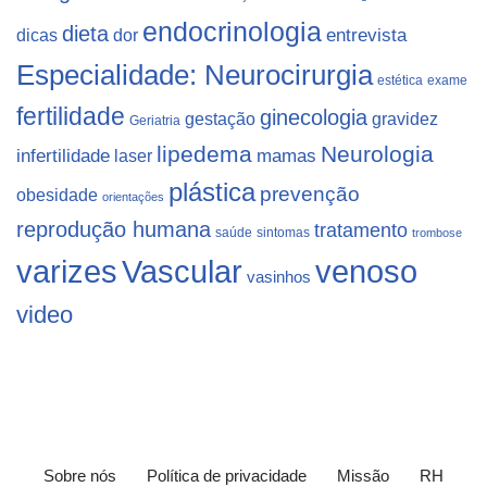
endocrinologia
dieta
dicas
dor
entrevista
Especialidade: Neurocirurgia
estética
exame
fertilidade
ginecologia
gestação
gravidez
Geriatria
lipedema
Neurologia
infertilidade
laser
mamas
plástica
prevenção
obesidade
orientações
reprodução humana
tratamento
saúde
sintomas
trombose
varizes
Vascular
venoso
vasinhos
video
Sobre nós
Política de privacidade
Missão
RH