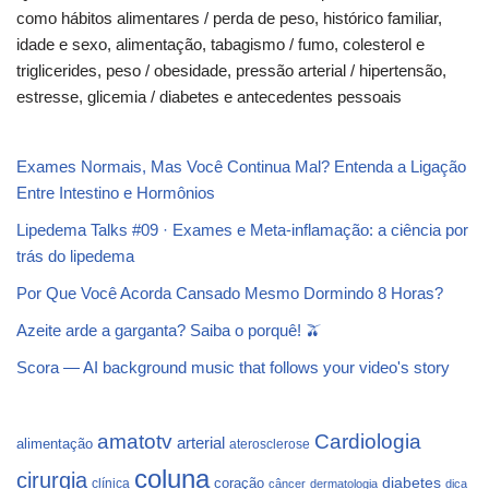
como hábitos alimentares / perda de peso, histórico familiar,
idade e sexo, alimentação, tabagismo / fumo, colesterol e
triglicerides, peso / obesidade, pressão arterial / hipertensão,
estresse, glicemia / diabetes e antecedentes pessoais
Exames Normais, Mas Você Continua Mal? Entenda a Ligação
Entre Intestino e Hormônios
Lipedema Talks #09 · Exames e Meta-inflamação: a ciência por
trás do lipedema
Por Que Você Acorda Cansado Mesmo Dormindo 8 Horas?
Azeite arde a garganta? Saiba o porquê! 🫒
Scora — AI background music that follows your video's story
Cardiologia
amatotv
arterial
alimentação
aterosclerose
coluna
cirurgia
coração
diabetes
clínica
câncer
dermatologia
dica