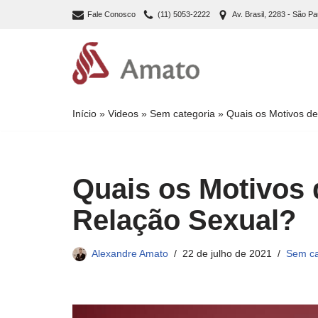
Fale Conosco
(11) 5053-2222
Av. Brasil, 2283 - São Pa
Pular
para
o
conteúdo
Início
»
Videos
»
Sem categoria
»
Quais os Motivos d
Quais os Motivos
Relação Sexual?
Alexandre Amato
22 de julho de 2021
Sem ca