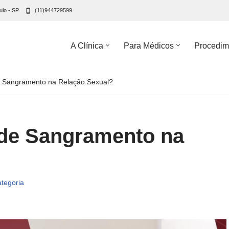
ulo - SP
(11)944729599
A Clínica
Para Médicos
Procedim
e Sangramento na Relação Sexual?
 de Sangramento na
tegoria