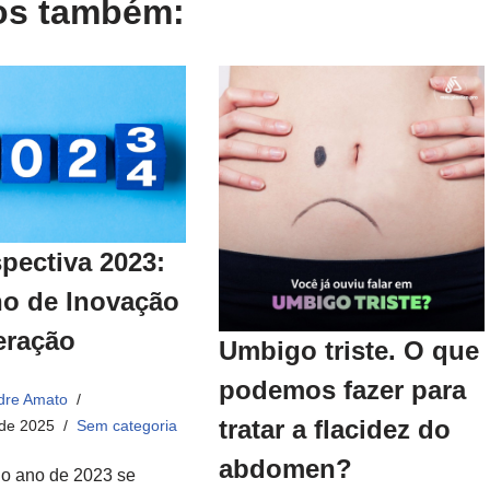
gos também:
pectiva 2023:
o de Inovação
eração
Umbigo triste. O que
podemos fazer para
dre Amato
tratar a flacidez do
 de 2025
Sem categoria
abdomen?​
o ano de 2023 se