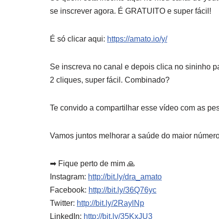
se inscrever agora. É GRATUITO e super fácil!
É só clicar aqui:
https://amato.io/y/
Se inscreva no canal e depois clica no sininho 
2 cliques, super fácil. Combinado?
Te convido a compartilhar esse vídeo com as pe
Vamos juntos melhorar a saúde do maior número
➡ Fique perto de mim 🙏
Instagram:
http://bit.ly/dra_amato
Facebook:
http://bit.ly/36Q76yc
Twitter:
http://bit.ly/2RaylNp
LinkedIn:
http://bit.ly/35KxJU3