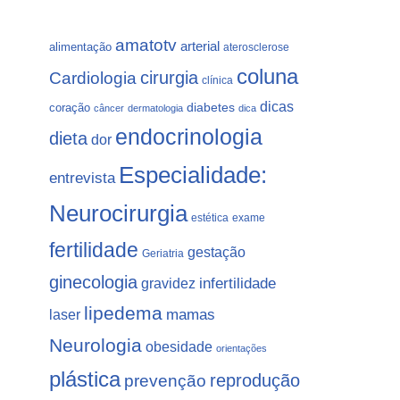
amatotv
arterial
alimentação
aterosclerose
coluna
Cardiologia
cirurgia
clínica
dicas
coração
diabetes
câncer
dermatologia
dica
endocrinologia
dieta
dor
Especialidade:
entrevista
Neurocirurgia
estética
exame
fertilidade
gestação
Geriatria
ginecologia
gravidez
infertilidade
lipedema
laser
mamas
Neurologia
obesidade
orientações
plástica
prevenção
reprodução