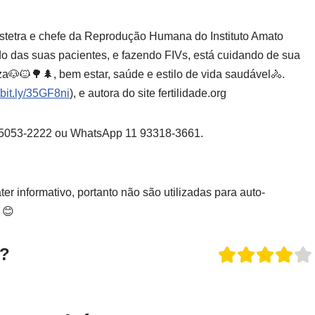
bstetra e chefe da Reprodução Humana do Instituto Amato
 das suas pacientes, e fazendo FIVs, está cuidando de sua
eza🐶🐱🌳🌲, bem estar, saúde e estilo de vida saudável🚴.
//bit.ly/35GF8ni
), e autora do site fertilidade.org
11 5053-2222 ou WhatsApp 11 93318-3661.
er informativo, portanto não são utilizadas para auto-
 😊
o?