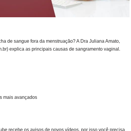
a de sangue fora da menstruação? A Dra Juliana Amato,
br) explica as principais causas de sangramento vaginal.
os mais avançados
ube recebe os avisos de novos vídeos, por isso você precisa