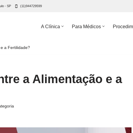
ulo - SP
(11)944729599
A Clínica
Para Médicos
Procedim
e a Fertilidade?
ntre a Alimentação e a
tegoria