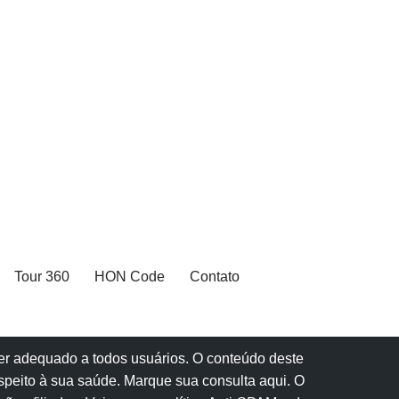
Tour 360
HON Code
Contato
 ser adequado a todos usuários. O conteúdo deste
speito à sua saúde.
Marque sua consulta aqui
. O