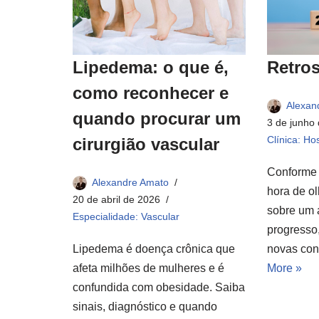
Retros
Lipedema: o que é,
como reconhecer e
Alexan
quando procurar um
3 de junho
Clínica: Hos
cirurgião vascular
Conforme 
Alexandre Amato
hora de olh
20 de abril de 2026
sobre um 
Especialidade: Vascular
progresso
novas con
Lipedema é doença crônica que
More »
afeta milhões de mulheres e é
confundida com obesidade. Saiba
sinais, diagnóstico e quando