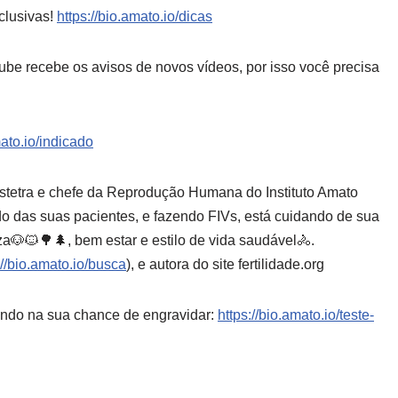
clusivas!
https://bio.amato.io/dicas
ube recebe os avisos de novos vídeos, por isso você precisa
mato.io/indicado
bstetra e chefe da Reprodução Humana do Instituto Amato
 das suas pacientes, e fazendo FIVs, está cuidando de sua
eza🐶🐱🌳🌲, bem estar e estilo de vida saudável🚴.
://bio.amato.io/busca
), e autora do site fertilidade.org
iando na sua chance de engravidar:
https://bio.amato.io/teste-