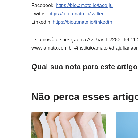
Facebook:
https://bio.amato.io/face-ju
Twitter:
https://bio.amato.io/twitter
LinkedIn:
https://bio.amato.io/linkedin
Estamos à disposição na Av Brasil, 2283. Tel 1
www.amato.com.br #institutoamato #drajulianaa
Qual sua nota para este artig
Não perca esses arti