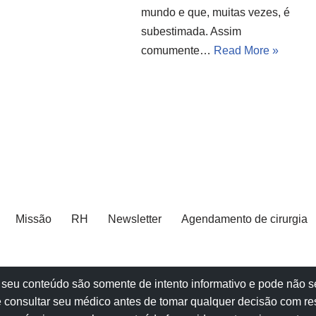
mundo e que, muitas vezes, é
subestimada. Assim
comumente…
Read More »
Missão
RH
Newsletter
Agendamento de cirurgia
e e seu conteúdo são somente de intento informativo e pode não
 consultar seu
médico
antes de tomar qualquer decisão com re