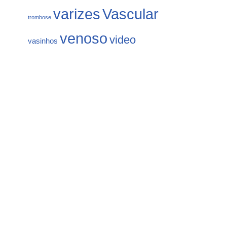
varizes
Vascular
trombose
venoso
video
vasinhos