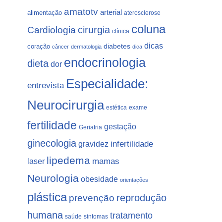
amatotv
arterial
alimentação
aterosclerose
coluna
Cardiologia
cirurgia
clínica
dicas
coração
diabetes
câncer
dermatologia
dica
endocrinologia
dieta
dor
Especialidade:
entrevista
Neurocirurgia
estética
exame
fertilidade
gestação
Geriatria
ginecologia
gravidez
infertilidade
lipedema
laser
mamas
Neurologia
obesidade
orientações
plástica
prevenção
reprodução
humana
tratamento
saúde
sintomas