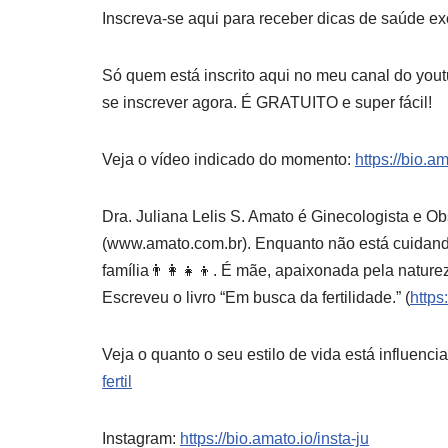
Inscreva-se aqui para receber dicas de saúde ex
Só quem está inscrito aqui no meu canal do yout
se inscrever agora. É GRATUITO e super fácil!
Veja o vídeo indicado do momento:
https://bio.a
Dra. Juliana Lelis S. Amato é Ginecologista e O
(www.amato.com.br). Enquanto não está cuidando
família👨‍👩‍👧‍👦. É mãe, apaixonada pela natur
Escreveu o livro “Em busca da fertilidade.” (
https
Veja o quanto o seu estilo de vida está influenc
fertil
Instagram:
https://bio.amato.io/insta-ju